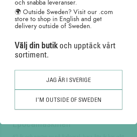
och snabba leveranser.
en andel på cirka 40% av den totala andelen pennor.
🌍 Outside Sweden? Visit our .com
Men så har det inte alltid varit.
store to shop in English and get
Läs mer
delivery outside of Sweden.
2019-03-08
Välj din butik
och upptäck vårt
Hej Anki, Irene och Lena!
sortiment.
Ballograf är stolta över att vara en arbetsplats med
stor variation på både ålder, kön och bakgrund bland
våra anställda.
JAG ÄR I SVERIGE
Läs mer
I'M OUTSIDE OF SWEDEN
2019-01-21
Jamil tar hand om
Epocamaskinen
62 år och nästan ny på Ballograf- bara åtta år har gått