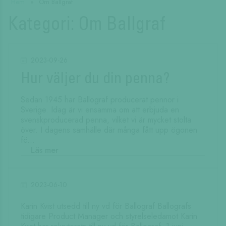
Hem
»
Om Ballgraf
Kategori:
Om Ballgraf
2023-09-26
Hur väljer du din penna?
Sedan 1945 har Ballograf producerat pennor i
Sverige. Idag är vi ensamma om att erbjuda en
svenskproducerad penna, vilket vi är mycket stolta
över. I dagens samhälle där många fått upp ögonen
fö...
Läs mer
2023-06-10
Karin Kvist utsedd till ny vd för Ballograf Ballografs
tidigare Product Manager och styrelseledamot Karin