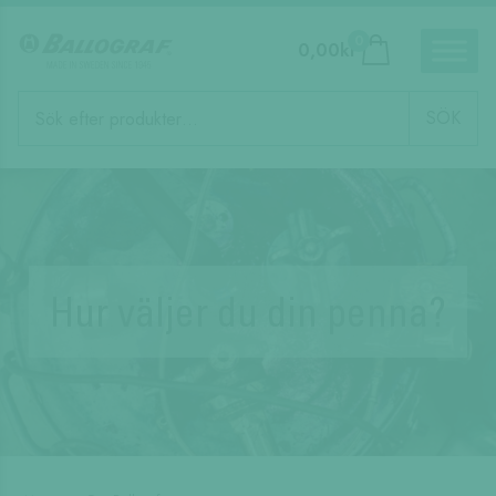
0
0,00
kr
Produktsökning
SÖK
Hur väljer du din penna?