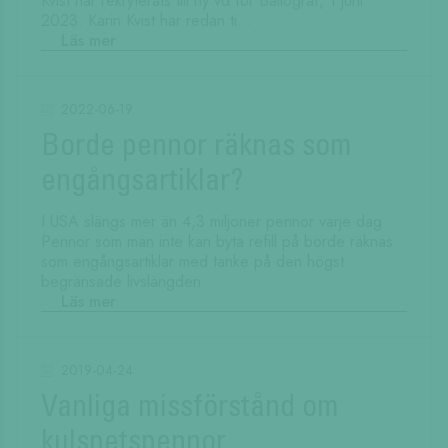
Kvist har rekryterats till ny vd för Ballograf, 1 juni
2023. Karin Kvist har redan ti...
Läs mer
2022-06-19
Borde pennor räknas som
engångsartiklar?
I USA slängs mer än 4,3 miljoner pennor varje dag.
Pennor som man inte kan byta refill på borde räknas
som engångsartiklar med tanke på den högst
begränsade livslängden.
Läs mer
2019-04-24
Vanliga missförstånd om
kulspetspennor