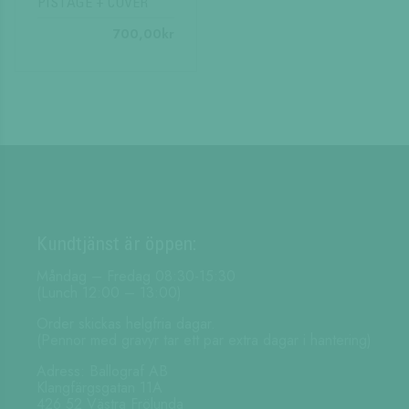
PISTAGE + COVER
700,00
kr
Kundtjänst är öppen:
Måndag – Fredag 08:30-15:30
(Lunch 12:00 – 13:00)
Order skickas helgfria dagar.
(Pennor med gravyr tar ett par extra dagar i hantering)
Adress: Ballograf AB
Klangfärgsgatan 11A
426 52 Västra Frölunda