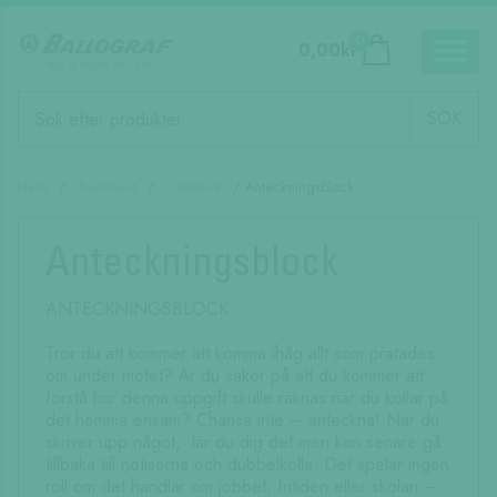
0
0,00
kr
Produktsökning
SÖK
Hem
/
Sortiment
/
Tillbehör
/ Anteckningsblock
Anteckningsblock
ANTECKNINGSBLOCK
Tror du att kommer att komma ihåg allt som pratades
om under mötet? Är du säker på att du kommer att
förstå hur denna uppgift skulle räknas när du kollar på
det hemma ensam? Chansa inte – anteckna! När du
skriver upp något, lär du dig det men kan senare gå
tillbaka till notiserna och dubbelkolla. Det spelar ingen
roll om det handlar om jobbet, fritiden eller skolan –