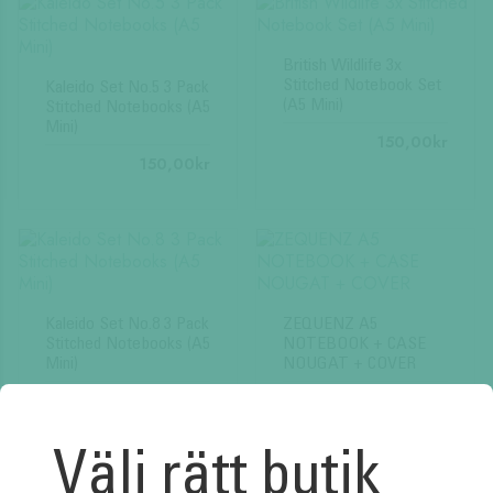
British Wildlife 3x
Stitched Notebook Set
Kaleido Set No.5 3 Pack
(A5 Mini)
Stitched Notebooks (A5
Mini)
150,00
kr
150,00
kr
Kaleido Set No.8 3 Pack
ZEQUENZ A5
Stitched Notebooks (A5
NOTEBOOK + CASE
Mini)
NOUGAT + COVER
150,00
kr
700,00
kr
Välj rätt butik