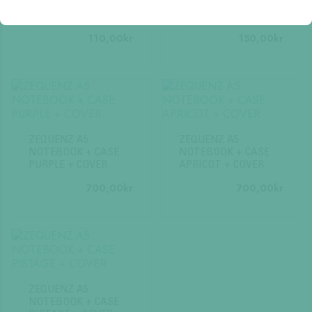
Garden Exercise Book
Stitched Notebooks (A5
(8×10)
Mini)
110,00
kr
150,00
kr
ZEQUENZ A5
ZEQUENZ A5
NOTEBOOK + CASE
NOTEBOOK + CASE
PURPLE + COVER
APRICOT + COVER
700,00
kr
700,00
kr
ZEQUENZ A5
NOTEBOOK + CASE