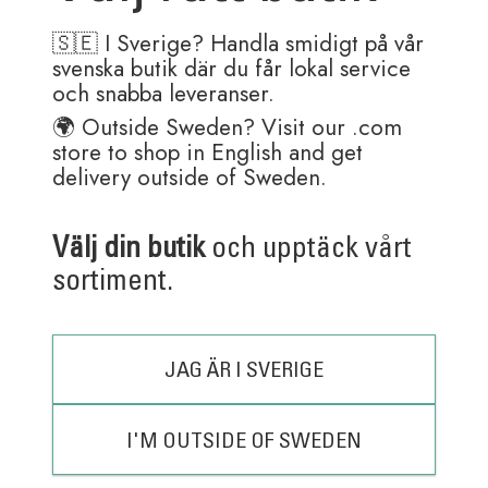
🇸🇪 I Sverige? Handla smidigt på vår
P.A.P Ulf A5 Skinnfodral
Neon Floral Peacock
Anteckningsbok
Exercise Book (8×10)
svenska butik där du får lokal service
och snabba leveranser.
1250,00
kr
110,00
kr
🌍 Outside Sweden? Visit our .com
store to shop in English and get
delivery outside of Sweden.
Scalloped Marble
Colourful Marble
Välj din butik
och upptäck vårt
Kaleido Exercise book
Kaleido Exercise book
sortiment.
(10×8)
(10×8)
110,00
kr
110,00
kr
JAG ÄR I SVERIGE
I'M OUTSIDE OF SWEDEN
Neon Floral Ornate
Kaleido Set No.3 3 Pack