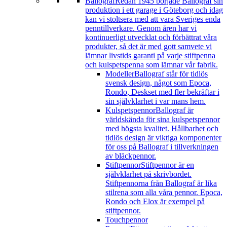
Ballograf
Redan 1945 började Ballograf sin
produktion i ett garage i Göteborg och idag
kan vi stoltsera med att vara Sveriges enda
penntillverkare. Genom åren har vi
kontinuerligt utvecklat och förbättrat våra
produkter, så det är med gott samvete vi
lämnar livstids garanti på varje stiftpenna
och kulspetspenna som lämnar vår fabrik.
Modeller
Ballograf står för tidlös
svensk design, något som Epoca,
Rondo, Deskset med fler bekräftar i
sin självklarhet i var mans hem.
Kulspetspennor
Ballograf är
världskända för sina kulspetspennor
med högsta kvalitet. Hållbarhet och
tidlös design är viktiga komponenter
för oss på Ballograf i tillverkningen
av bläckpennor.
Stiftpennor
Stiftpennor är en
självklarhet på skrivbordet.
Stiftpennorna från Ballograf är lika
stilrena som alla våra pennor. Epoca,
Rondo och Elox är exempel på
stiftpennor.
Touchpennor