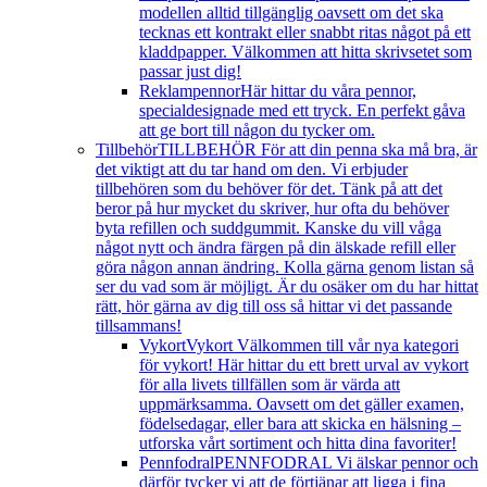
modellen alltid tillgänglig oavsett om det ska
tecknas ett kontrakt eller snabbt ritas något på ett
kladdpapper. Välkommen att hitta skrivsetet som
passar just dig!
Reklampennor
Här hittar du våra pennor,
specialdesignade med ett tryck. En perfekt gåva
att ge bort till någon du tycker om.
Tillbehör
TILLBEHÖR För att din penna ska må bra, är
det viktigt att du tar hand om den. Vi erbjuder
tillbehören som du behöver för det. Tänk på att det
beror på hur mycket du skriver, hur ofta du behöver
byta refillen och suddgummit. Kanske du vill våga
något nytt och ändra färgen på din älskade refill eller
göra någon annan ändring. Kolla gärna genom listan så
ser du vad som är möjligt. Är du osäker om du har hittat
rätt, hör gärna av dig till oss så hittar vi det passande
tillsammans!
Vykort
Vykort Välkommen till vår nya kategori
för vykort! Här hittar du ett brett urval av vykort
för alla livets tillfällen som är värda att
uppmärksamma. Oavsett om det gäller examen,
födelsedagar, eller bara att skicka en hälsning –
utforska vårt sortiment och hitta dina favoriter!
Pennfodral
PENNFODRAL Vi älskar pennor och
därför tycker vi att de förtjänar att ligga i fina