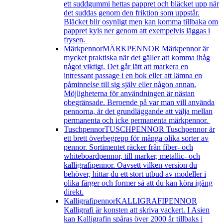
ett suddgummi hettas pappret och bläcket upp när
det suddas genom den friktion som uppstår.
Bläcket blir osynligt men kan komma tillbaka om
pappret kyls ner genom att exempelvis läggas i
frysen.
Märkpennor
MÄRKPENNOR Märkpennor är
mycket praktiska när det gäller att komma ihåg
något viktigt. Det går lätt att markera en
intressant passage i en bok eller att lämna en
påminnelse till sig själv eller någon annan.
Möjligheterna för användningen är nästan
obegränsade. Beroende på var man vill använda
pennorna, är det grundläggande att välja mellan
permanenta och icke permanenta märkpennor.
Tuschpennor
TUSCHPENNOR Tuschpennor är
ett brett överbegrepp för många olika sorter av
pennor. Sortimentet räcker från fiber- och
whiteboardpennor, till marker, metallic- och
kalligrafipennor. Oavsett vilken version du
behöver, hittar du ett stort utbud av modeller i
olika färger och former så att du kan köra igång
direkt.
Kalligrafipennor
KALLIGRAFIPENNOR
Kalligrafi är konsten att skriva vackert. I Asien
kan Kalligrafin spåras över 2000 år tillbaks i