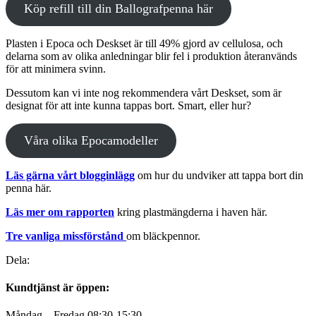
Köp refill till din Ballografpenna här
Plasten i Epoca och Deskset är till 49% gjord av cellulosa, och
delarna som av olika anledningar blir fel i produktion återanvänds
för att minimera svinn.
Dessutom kan vi inte nog rekommendera vårt Deskset, som är
designat för att inte kunna tappas bort. Smart, eller hur?
Våra olika Epocamodeller
Läs gärna vårt blogginlägg
om hur du undviker att tappa bort din
penna här.
Läs mer om rapporten
kring plastmängderna i haven här.
Tre vanliga missförstånd
om bläckpennor.
Dela
Dela
Dela
Dela
Dela:
på
på
på
på
facebook
twitter
linkedin
pinterest
Kundtjänst är öppen:
Måndag – Fredag 08:30-15:30