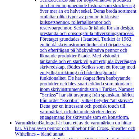
och har en imponerande historia som sträcker sig
över mer än ett halvt sekel. Deras breda sortiment
omfattar olika typer av pennor, inklusive
kulspetspennor, rollerballpennor och
reservoarpennor. Scrikss är kända för sin design,
prestanda och omsorgsfulla tillverkningsprocess.
Företaget grundades i Istanbul, Turkiet år 1963,
en tid då skrivinstrumentindustrin började växa
och efterfrågan på högkvalitativa pennor och
liknande produkter ökade. Med visionärt
tänkande och en stark vilja att erbjuda överlägsna
skrivredskap, föddes Scrikss som ett företag med
en tydlig inriktning på både design och
funktionalitet. De har skapat flera banbrytande
produkter och blev snart erkända som pionjärer
inom skrivinstrumentindustrin i Turkiet. Namnet
”Scrikss” har sitt ursprung från spanskan, härlett
från ordet ”Escribir”, vilket betyder ”att skriva”.
Detta ger en intressant och poetisk touch till
varumärket, och det understryker deras
engagemang för skrivande som en konstform.
Varumärken
Ballograf är bara ett av de varumärken du hittar
här. Vi har även pennor och tillbehör från Cross, Sheaffer och
Whitelines – bland annat.