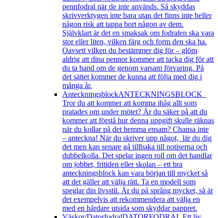
pennfodral när de inte används. Så skyddas
skrivverktygen inte bara utan det finns inte heller
någon risk att tappa bort någon av dem.
Självklart är det en smaksak om fodralen ska vara
stor eller liten, vilken färg och form den ska ha.
Oavsett vilken du bestämmer dig för – glöm
aldrig att dina pennor kommer att tacka dig för att
du ta hand om de genom varsam förvaring. På
det sättet kommer de kunna att följa med dig i
många år.
Anteckningsblock
ANTECKNINGSBLOCK
Tror du att kommer att komma ihåg allt som
pratades om under mötet? Är du säker på att du
kommer att förstå hur denna uppgift skulle räknas
när du kollar på det hemma ensam? Chansa inte
– anteckna! När du skriver upp något, lär du dig
det men kan senare gå tillbaka till notiserna och
dubbelkolla. Det spelar ingen roll om det handlar
om jobbet, fritiden eller skolan – ett bra
anteckningsblock kan vara början till mycket så
att det gäller att välja rätt. Ta en modell som
speglar din livsstil. Är du på språng mycket, så är
det exempelvis att rekommendera att välja en
med en hårdare utsida som skyddar pappret.
Väskor/Datorfodral
DATORFODRAL Ett liv