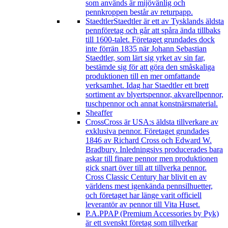
som används är mijövänlig och
pennkroppen består av returpapp.
Staedtler
Staedtler är ett av Tysklands äldsta
pennföretag och går att spåra ända tillbaks
till 1600-talet. Företaget grundades dock
inte förrän 1835 när Johann Sebastian
Staedtler, som lärt sig yrket av sin far,
bestämde sig för att göra den småskaliga
produktionen till en mer omfattande
verksamhet. Idag har Staedtler ett brett
sortiment av blyertspennor, akvarellpennor,
tuschpennor och annat konstnärsmaterial.
Sheaffer
Cross
Cross är USA:s äldsta tillverkare av
exklusiva pennor. Företaget grundades
1846 av Richard Cross och Edward W.
Bradbury. Inledningsivs producerades bara
askar till finare pennor men produktionen
gick snart över till att tillverka pennor.
Cross Classic Century har blivit en av
världens mest igenkända pennsilhuetter,
och företaget har länge varit officiell
leverantör av pennor till Vita Huset.
P.A.P
PAP (Premium Accessories by Pyk)
är ett svenskt företag som tillverkar