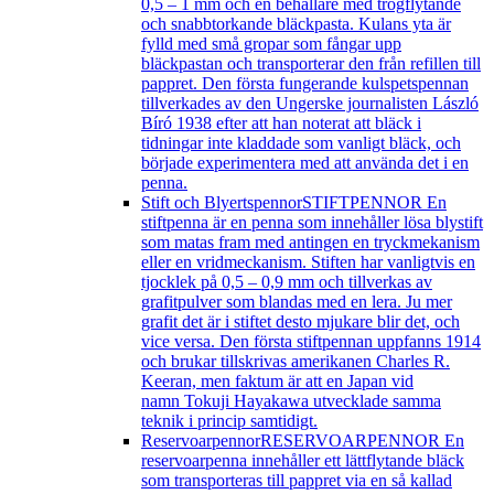
0,5 – 1 mm och en behållare med trögflytande
och snabbtorkande bläckpasta. Kulans yta är
fylld med små gropar som fångar upp
bläckpastan och transporterar den från refillen till
pappret. Den första fungerande kulspetspennan
tillverkades av den Ungerske journalisten László
Bíró 1938 efter att han noterat att bläck i
tidningar inte kladdade som vanligt bläck, och
började experimentera med att använda det i en
penna.
Stift och Blyertspennor
STIFTPENNOR En
stiftpenna är en penna som innehåller lösa blystift
som matas fram med antingen en tryckmekanism
eller en vridmeckanism. Stiften har vanligtvis en
tjocklek på 0,5 – 0,9 mm och tillverkas av
grafitpulver som blandas med en lera. Ju mer
grafit det är i stiftet desto mjukare blir det, och
vice versa. Den första stiftpennan uppfanns 1914
och brukar tillskrivas amerikanen Charles R.
Keeran, men faktum är att en Japan vid
namn Tokuji Hayakawa utvecklade samma
teknik i princip samtidigt.
Reservoarpennor
RESERVOARPENNOR En
reservoarpenna innehåller ett lättflytande bläck
som transporteras till pappret via en så kallad