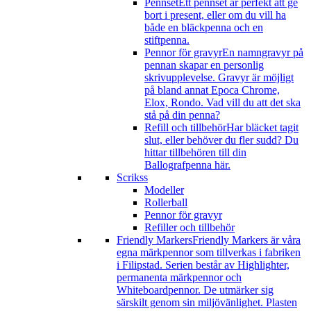
Pennset
Ett pennset är perfekt att ge
bort i present, eller om du vill ha
både en bläckpenna och en
stiftpenna.
Pennor för gravyr
En namngravyr på
pennan skapar en personlig
skrivupplevelse. Gravyr är möjligt
på bland annat Epoca Chrome,
Elox, Rondo. Vad vill du att det ska
stå på din penna?
Refill och tillbehör
Har bläcket tagit
slut, eller behöver du fler sudd? Du
hittar tillbehören till din
Ballografpenna här.
Scrikss
Modeller
Rollerball
Pennor för gravyr
Refiller och tillbehör
Friendly Markers
Friendly Markers är våra
egna märkpennor som tillverkas i fabriken
i Filipstad. Serien består av Highlighter,
permanenta märkpennor och
Whiteboardpennor. De utmärker sig
särskilt genom sin miljövänlighet. Plasten