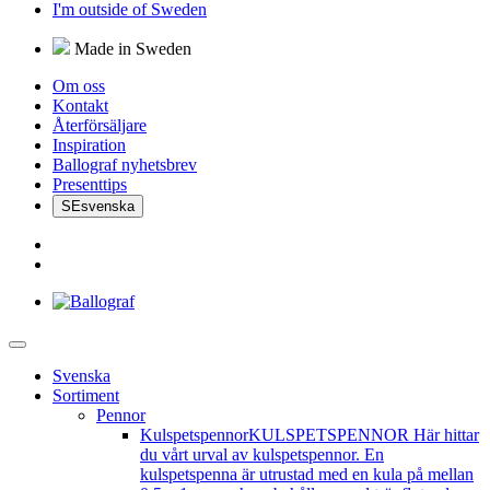
I'm outside of Sweden
Made in Sweden
Om oss
Kontakt
Återförsäljare
Inspiration
Ballograf nyhetsbrev
Presenttips
SE
svenska
Svenska
Sortiment
Pennor
Kulspetspennor
KULSPETSPENNOR Här hittar
du vårt urval av kulspetspennor. En
kulspetspenna är utrustad med en kula på mellan