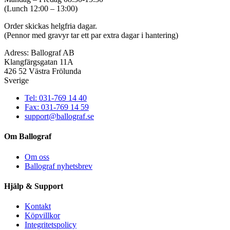
(Lunch 12:00 – 13:00)
Order skickas helgfria dagar.
(Pennor med gravyr tar ett par extra dagar i hantering)
Adress: Ballograf AB
Klangfärgsgatan 11A
426 52 Västra Frölunda
Sverige
Tel: 031-769 14 40
Fax: 031-769 14 59
support@ballograf.se
Om Ballograf
Om oss
Ballograf nyhetsbrev
Hjälp & Support
Kontakt
Köpvillkor
Integritetspolicy