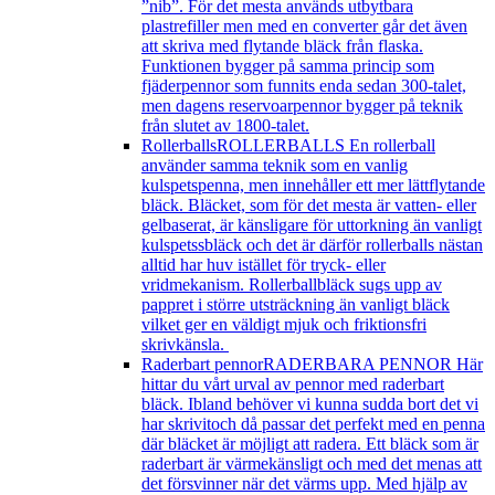
”nib”. För det mesta används utbytbara
plastrefiller men med en converter går det även
att skriva med flytande bläck från flaska.
Funktionen bygger på samma princip som
fjäderpennor som funnits enda sedan 300-talet,
men dagens reservoarpennor bygger på teknik
från slutet av 1800-talet.
Rollerballs
ROLLERBALLS En rollerball
använder samma teknik som en vanlig
kulspetspenna, men innehåller ett mer lättflytande
bläck. Bläcket, som för det mesta är vatten- eller
gelbaserat, är känsligare för uttorkning än vanligt
kulspetssbläck och det är därför rollerballs nästan
alltid har huv istället för tryck- eller
vridmekanism. Rollerballbläck sugs upp av
pappret i större utsträckning än vanligt bläck
vilket ger en väldigt mjuk och friktionsfri
skrivkänsla.
Raderbart pennor
RADERBARA PENNOR Här
hittar du vårt urval av pennor med raderbart
bläck. Ibland behöver vi kunna sudda bort det vi
har skrivitoch då passar det perfekt med en penna
där bläcket är möjligt att radera. Ett bläck som är
raderbart är värmekänsligt och med det menas att
det försvinner när det värms upp. Med hjälp av