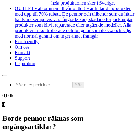
hela produktionen sker i Sverige.
OUTLET
Välkommen till vår outlet! Här hittar du produkter
med upp till 70% rabatt. De pennor och tillbehör som du hittar
här kan exempelvis vara ångrade köp, skadade förpackningar,
produkter som blivit reparerade eller utgående modeller. Alla
produkter är kontrollerade och fungerar som de ska och säljs
med normal garanti om inget annat framgår.
Eco friendly
Om oss
Kontakt
Support
Inspiration
Produktsökning
Sök
0,00
kr
0
Borde pennor räknas som
engångsartiklar?