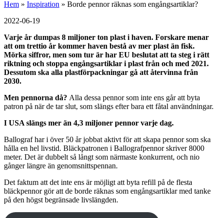
Hem
»
Inspiration
»
Borde pennor räknas som engångsartiklar?
2022-06-19
Varje år dumpas 8 miljoner ton plast i haven. Forskare menar
att om trettio år kommer haven bestå av mer plast än fisk.
Mörka siffror, men som tur är har EU beslutat att ta steg i rätt
riktning och stoppa engångsartiklar i plast från och med 2021.
Dessutom ska alla plastförpackningar gå att återvinna från
2030.
Men pennorna då?
Alla dessa pennor som inte ens går att byta
patron på när de tar slut, som slängs efter bara ett fåtal användningar.
I USA slängs mer än 4,3 miljoner pennor varje dag.
Ballograf har i över 50 år jobbat aktivt för att skapa pennor som ska
hålla en hel livstid. Bläckpatronen i Ballografpennor skriver 8000
meter. Det är dubbelt så långt som närmaste konkurrent, och nio
gånger längre än genomsnittspennan.
Det faktum att det inte ens är möjligt att byta refill på de flesta
bläckpennor gör att de borde räknas som engångsartiklar med tanke
på den högst begränsade livslängden.