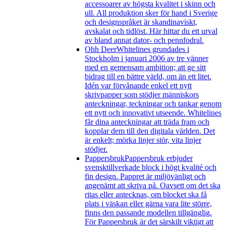
accessoarer av högsta kvalitet i skinn och
ull. All produktion sker för hand i Sverige
och designspråket är skandinaviskt,
avskalat och tidlöst. Här hittar du ett urval
av bland annat dator- och pennfodral.
Ohh Deer
Whitelines grundades i
Stockholm i januari 2006 av tre vänner
med en gemensam ambition; att ge sitt
bidrag till en bättre värld, om än ett litet.
Idén var förvånande enkel ett nytt
skrivpapper som stödjer människors
anteckningar, teckningar och tankar genom
ett nytt och innovativt utseende. Whitelines
får dina anteckningar att träda fram och
kopplar dem till den digitala världen. Det
är enkelt; mörka linjer stör, vita linjer
stödjer.
Pappersbruk
Pappersbruk erbjuder
svensktillverkade block i högt kvalité och
fin design. Pappret är miljövänligt och
angenämt att skriva på. Oavsett om det ska
ritas eller antecknas, om blocket ska få
plats i väskan eller gärna vara lite större,
finns den passande modellen tillgänglig.
För Pappersbruk är det särskilt viktigt att