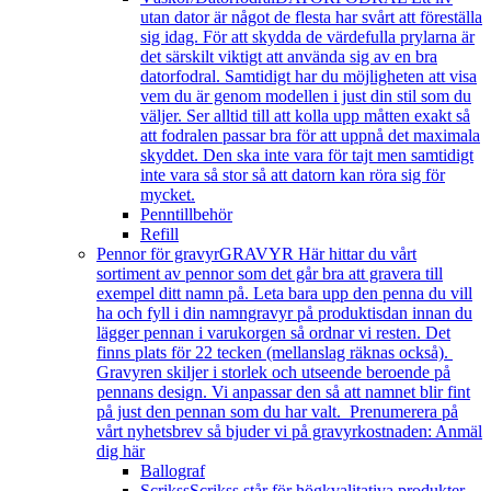
utan dator är något de flesta har svårt att föreställa
sig idag. För att skydda de värdefulla prylarna är
det särskilt viktigt att använda sig av en bra
datorfodral. Samtidigt har du möjligheten att visa
vem du är genom modellen i just din stil som du
väljer. Ser alltid till att kolla upp måtten exakt så
att fodralen passar bra för att uppnå det maximala
skyddet. Den ska inte vara för tajt men samtidigt
inte vara så stor så att datorn kan röra sig för
mycket.
Penntillbehör
Refill
Pennor för gravyr
GRAVYR Här hittar du vårt
sortiment av pennor som det går bra att gravera till
exempel ditt namn på. Leta bara upp den penna du vill
ha och fyll i din namngravyr på produktisdan innan du
lägger pennan i varukorgen så ordnar vi resten. Det
finns plats för 22 tecken (mellanslag räknas också).
Gravyren skiljer i storlek och utseende beroende på
pennans design. Vi anpassar den så att namnet blir fint
på just den pennan som du har valt. Prenumerera på
vårt nyhetsbrev så bjuder vi på gravyrkostnaden: Anmäl
dig här
Ballograf
Scrikss
Scrikss står för högkvalitativa produkter