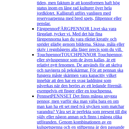
tiden, men faktum är att konstformen haft hög
status inom en lång rad kulturer över hela
jordklotet. Kalligrafi utförs vanligen med
reservoarpenna med bred spets, filtpennor eller
penslar.
Färgpennor
FÄRGPENNOR Livet ska vara
färgglatt, tycker vi. Med det här fina
färgpennorna kan du vara riktigt kreativ och
sprider glädje genom bilderna. Skissa, måla eller
skriv i regnbågens alla fäger precis som du vill.
Touchpennor
TOUCHPENNOR Touchpennor,
eller styluspennor som de även kallas, är ett
relativt nytt fenomen. De används för att skriva
och navigera på pekskärmar. För att pennan ska
fungera måste skärmen vara kapacitiv vilket
innebär att den har en svag laddning som
påverkas när den berörs av ett ledande föremål,
exempelvis ett finger eller en touchpenna.
Pennset
PENNSET Det finns många snygga
pennor, men varför ska man välja bara en om
man kan ha ett set med två stycken som matchar
varandra? Våra set är perfekta som present till dig
själv eller någon annan och finns i många olika
utföranden. Genom kombinationen av en
kulspetspenna och en stiftpenna är den passande