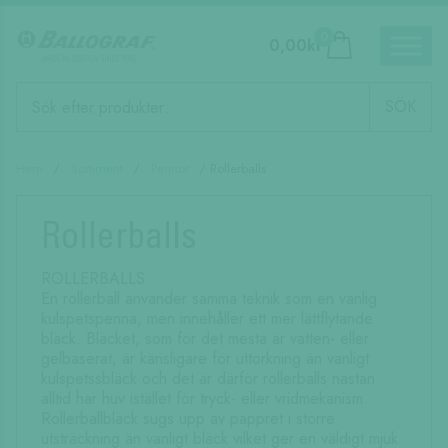
0
0,00
kr
Produktsökning
SÖK
Hem
/
Sortiment
/
Pennor
/ Rollerballs
Rollerballs
ROLLERBALLS
En rollerball använder samma teknik som en vanlig
kulspetspenna, men innehåller ett mer lättflytande
bläck. Bläcket, som för det mesta är vatten- eller
gelbaserat, är känsligare för uttorkning än vanligt
kulspetssbläck och det är därför rollerballs nästan
alltid har huv istället för tryck- eller vridmekanism.
Rollerballbläck sugs upp av pappret i större
utsträckning än vanligt bläck vilket ger en väldigt mjuk