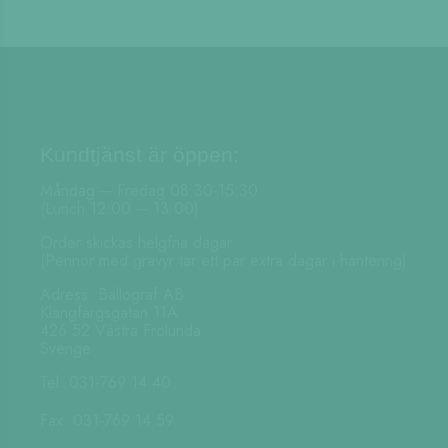
flera
2990,00kr.
2395,00kr.
varianter.
De
olika
alternativen
kan
väljas
på
Kundtjänst är öppen:
produktsidan
Måndag – Fredag 08:30-15:30
(Lunch 12:00 – 13:00)
Order skickas helgfria dagar.
(Pennor med gravyr tar ett par extra dagar i hantering)
Adress: Ballograf AB
Klangfärgsgatan 11A
426 52 Västra Frölunda
Sverige
Tel: 031-769 14 40
Fax: 031-769 14 59