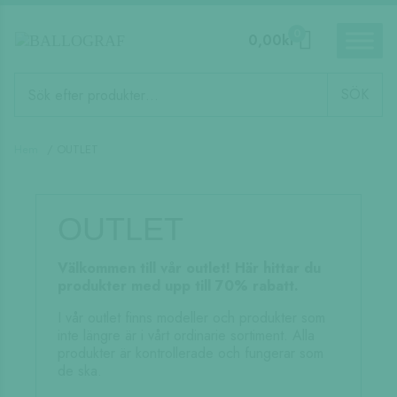
0
0,00
kr
Produktsökning
SÖK
Hem
/ OUTLET
OUTLET
Välkommen till vår outlet! Här hittar du
produkter med upp till 70% rabatt.
I vår outlet finns modeller och produkter som
inte längre är i vårt ordinarie sortiment. Alla
produkter är kontrollerade och fungerar som
de ska.