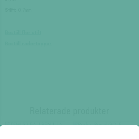
Stift:
0.7mm
Beställ fler stift
Beställ radertoppar
Relaterade produkter
REA!
REA!
TEMUS2 BALLPEN
Pocket Pencil GOLF