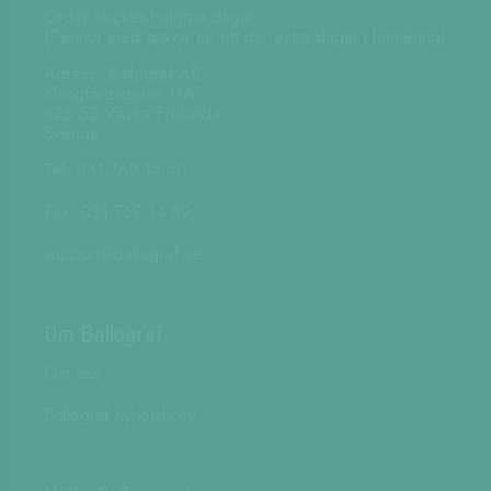
Order skickas helgfria dagar.
(Pennor med gravyr tar ett par extra dagar i hantering)
Adress: Ballograf AB
Klangfärgsgatan 11A
426 52 Västra Frölunda
Sverige
Tel: 031-769 14 40
Fax: 031-769 14 59
support@ballograf.se
Om Ballograf
Om oss
Ballograf nyhetsbrev