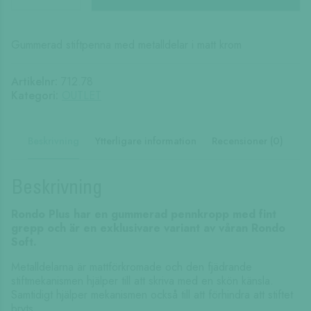
Plus
Pencil
0.7
Gummerad stiftpenna med metalldelar i matt krom
stiftpenna
mängd
Artikelnr:
712.78
Kategori:
OUTLET
Beskrivning
Ytterligare information
Recensioner (0)
Beskrivning
Rondo Plus har en gummerad pennkropp med fint
grepp och är en exklusivare variant av våran Rondo
Soft.
Metalldelarna är mattförkromade och den fjädrande
stiftmekanismen hjälper till att skriva med en skön känsla.
Samtidigt hjälper mekanismen också till att förhindra att stiftet
bryts.