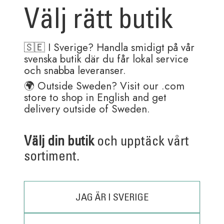
LILA
Välj rätt butik
75,00
kr
60,00
kr
48,00
kr
39,00
kr
🇸🇪 I Sverige? Handla smidigt på vår
svenska butik där du får lokal service
och snabba leveranser.
🌍 Outside Sweden? Visit our .com
store to shop in English and get
delivery outside of Sweden.
Andra köpte även
Välj din butik
och upptäck vårt
sortiment.
RADERGUMMI PÅSE
6
JAG ÄR I SVERIGE
25,00
kr