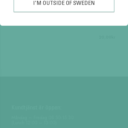
I'M OUTSIDE OF SWEDEN
BLY
20,00
kr
Kundtjänst är öppen:
Måndag – Fredag 08:30-15:30
(Lunch 12:00 – 13:00)