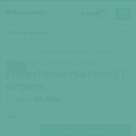
0
0,00
kr
Produktsökning
SÖK
Hem
/
OUTLET
/ Ballograf Rondo Plus Pencil 0.7 stiftpenna
Rea!
Ballograf Rondo Plus Pencil 0.7
stiftpenna
Det
Det
52,00
kr
45,00
kr
ursprungliga
nuvarande
priset
priset
I lager
var:
är:
Ballograf
Rondo
LÄGG TILL I VARUKORG
52,00kr.
45,00kr.