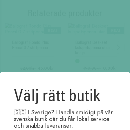
Relaterade produkter
REA!
REA!
Ballograf Rondo Plus
Ballograf Deskset
Pencil 0.7 stiftpenna
kulspetspenna utan
kedja
52,00
kr
45,00
kr
190,00
kr
0,00
kr
Välj rätt butik
Andra köpte även
🇸🇪 I Sverige? Handla smidigt på vår
svenska butik där du får lokal service
och snabba leveranser.