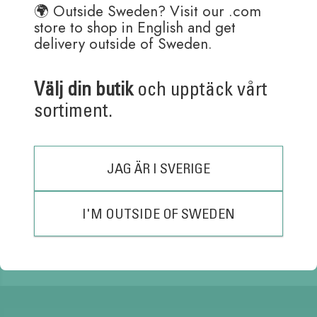
🌍 Outside Sweden? Visit our .com
RONDO CLASSIC
store to shop in English and get
PENCIL 0.7
delivery outside of Sweden.
80,00
kr
Välj din butik
och upptäck vårt
sortiment.
Ballograf Epoca P set
0.7 stift- och
kulspetspenna
JAG ÄR I SVERIGE
140,00
kr
I'M OUTSIDE OF SWEDEN