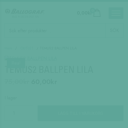
0
0,00
kr
Produktsökning
SÖK
Hem
/
OUTLET
/ TEMUS2 BALLPEN LILA
Rea!
TEMUS2 BALLPEN LILA
Det
Det
75,00
kr
60,00
kr
ursprungliga
nuvarande
priset
priset
I lager
var:
är:
TEMUS2
BALLPEN
LÄGG TILL I VARUKORG
75,00kr.
60,00kr.
LILA
mängd