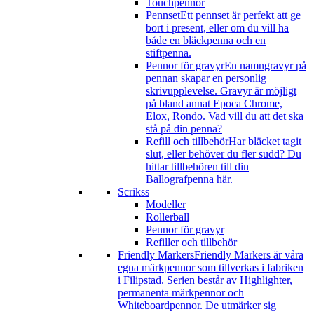
Touchpennor
Pennset
Ett pennset är perfekt att ge
bort i present, eller om du vill ha
både en bläckpenna och en
stiftpenna.
Pennor för gravyr
En namngravyr på
pennan skapar en personlig
skrivupplevelse. Gravyr är möjligt
på bland annat Epoca Chrome,
Elox, Rondo. Vad vill du att det ska
stå på din penna?
Refill och tillbehör
Har bläcket tagit
slut, eller behöver du fler sudd? Du
hittar tillbehören till din
Ballografpenna här.
Scrikss
Modeller
Rollerball
Pennor för gravyr
Refiller och tillbehör
Friendly Markers
Friendly Markers är våra
egna märkpennor som tillverkas i fabriken
i Filipstad. Serien består av Highlighter,
permanenta märkpennor och
Whiteboardpennor. De utmärker sig