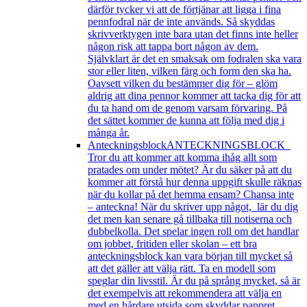
därför tycker vi att de förtjänar att ligga i fina
pennfodral när de inte används. Så skyddas
skrivverktygen inte bara utan det finns inte heller
någon risk att tappa bort någon av dem.
Självklart är det en smaksak om fodralen ska vara
stor eller liten, vilken färg och form den ska ha.
Oavsett vilken du bestämmer dig för – glöm
aldrig att dina pennor kommer att tacka dig för att
du ta hand om de genom varsam förvaring. På
det sättet kommer de kunna att följa med dig i
många år.
Anteckningsblock
ANTECKNINGSBLOCK
Tror du att kommer att komma ihåg allt som
pratades om under mötet? Är du säker på att du
kommer att förstå hur denna uppgift skulle räknas
när du kollar på det hemma ensam? Chansa inte
– anteckna! När du skriver upp något, lär du dig
det men kan senare gå tillbaka till notiserna och
dubbelkolla. Det spelar ingen roll om det handlar
om jobbet, fritiden eller skolan – ett bra
anteckningsblock kan vara början till mycket så
att det gäller att välja rätt. Ta en modell som
speglar din livsstil. Är du på språng mycket, så är
det exempelvis att rekommendera att välja en
med en hårdare utsida som skyddar pappret.