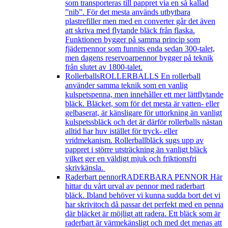
som transporteras till pappret via en så kallad
”nib”. För det mesta används utbytbara
plastrefiller men med en converter går det även
att skriva med flytande bläck från flaska.
Funktionen bygger på samma princip som
fjäderpennor som funnits enda sedan 300-talet,
men dagens reservoarpennor bygger på teknik
från slutet av 1800-talet.
Rollerballs
ROLLERBALLS En rollerball
använder samma teknik som en vanlig
kulspetspenna, men innehåller ett mer lättflytande
bläck. Bläcket, som för det mesta är vatten- eller
gelbaserat, är känsligare för uttorkning än vanligt
kulspetssbläck och det är därför rollerballs nästan
alltid har huv istället för tryck- eller
vridmekanism. Rollerballbläck sugs upp av
pappret i större utsträckning än vanligt bläck
vilket ger en väldigt mjuk och friktionsfri
skrivkänsla.
Raderbart pennor
RADERBARA PENNOR Här
hittar du vårt urval av pennor med raderbart
bläck. Ibland behöver vi kunna sudda bort det vi
har skrivitoch då passar det perfekt med en penna
där bläcket är möjligt att radera. Ett bläck som är
raderbart är värmekänsligt och med det menas att