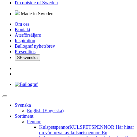
I'm outside of Sweden
Made in Sweden
Om oss
Kontakt
Återförsäljare
Inspiration
Ballograf nyhetsbrev
Presenttips
SE
svenska
Svenska
English
(
Engelska
)
Sortiment
Pennor
Kulspetspennor
KULSPETSPENNOR Här hittar
du vårt urval av kulspetspennor. En