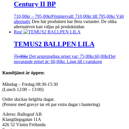
Century II BP
710,00
kr
–
795,00
kr
Prisintervall: 710,00kr till 795,00kr
Välj
alternativ
Den här produkten har flera varianter. De olika
alternativen kan väljas på produktsidan
Rea!
TEMUS2 BALLPEN LILA
75,00
kr
Det ursprungliga priset var: 75,00kr.
60,00
kr
Det
nuvarande priset är: 60,00kr.
Lägg till i varukorg
Kundtjänst är öppen:
Måndag – Fredag 08:30-15:30
(Lunch 12:00 – 13:00)
Order skickas helgfria dagar.
(Pennor med gravyr tar ett par extra dagar i hantering)
Adress: Ballograf AB
Klangfärgsgatan 11A
426 52 Västra Frölunda