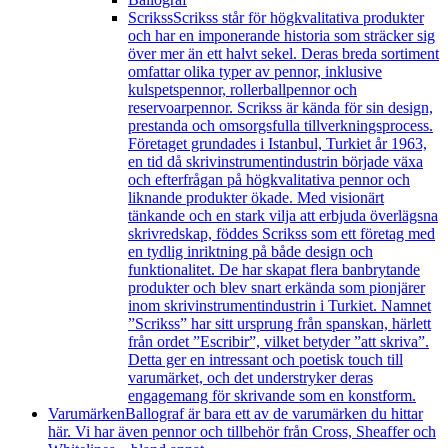
Scrikss
Scrikss står för högkvalitativa produkter
och har en imponerande historia som sträcker sig
över mer än ett halvt sekel. Deras breda sortiment
omfattar olika typer av pennor, inklusive
kulspetspennor, rollerballpennor och
reservoarpennor. Scrikss är kända för sin design,
prestanda och omsorgsfulla tillverkningsprocess.
Företaget grundades i Istanbul, Turkiet år 1963,
en tid då skrivinstrumentindustrin började växa
och efterfrågan på högkvalitativa pennor och
liknande produkter ökade. Med visionärt
tänkande och en stark vilja att erbjuda överlägsna
skrivredskap, föddes Scrikss som ett företag med
en tydlig inriktning på både design och
funktionalitet. De har skapat flera banbrytande
produkter och blev snart erkända som pionjärer
inom skrivinstrumentindustrin i Turkiet. Namnet
”Scrikss” har sitt ursprung från spanskan, härlett
från ordet ”Escribir”, vilket betyder ”att skriva”.
Detta ger en intressant och poetisk touch till
varumärket, och det understryker deras
engagemang för skrivande som en konstform.
Varumärken
Ballograf är bara ett av de varumärken du hittar
här. Vi har även pennor och tillbehör från Cross, Sheaffer och