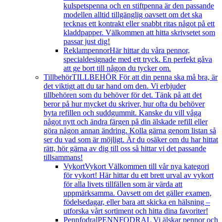
kulspetspenna och en stiftpenna är den passande
modellen alltid tillgänglig oavsett om det ska
tecknas ett kontrakt eller snabbt ritas något på ett
kladdpapper. Välkommen att hitta skrivsetet som
passar just dig!
Reklampennor
Här hittar du våra pennor,
specialdesignade med ett tryck. En perfekt gåva
att ge bort till någon du tycker om.
Tillbehör
TILLBEHÖR För att din penna ska må bra, är
det viktigt att du tar hand om den. Vi erbjuder
tillbehören som du behöver för det. Tänk på att det
beror på hur mycket du skriver, hur ofta du behöver
byta refillen och suddgummit. Kanske du vill våga
något nytt och ändra färgen på din älskade refill eller
göra någon annan ändring. Kolla gärna genom listan så
ser du vad som är möjligt. Är du osäker om du har hittat
rätt, hör gärna av dig till oss så hittar vi det passande
tillsammans!
Vykort
Vykort Välkommen till vår nya kategori
för vykort! Här hittar du ett brett urval av vykort
för alla livets tillfällen som är värda att
uppmärksamma. Oavsett om det gäller examen,
födelsedagar, eller bara att skicka en hälsning –
utforska vårt sortiment och hitta dina favoriter!
Pennfodral
PENNFODRAL Vi älskar pennor och