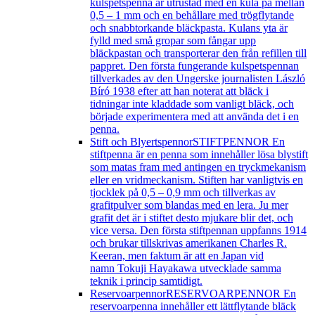
kulspetspenna är utrustad med en kula på mellan
0,5 – 1 mm och en behållare med trögflytande
och snabbtorkande bläckpasta. Kulans yta är
fylld med små gropar som fångar upp
bläckpastan och transporterar den från refillen till
pappret. Den första fungerande kulspetspennan
tillverkades av den Ungerske journalisten László
Bíró 1938 efter att han noterat att bläck i
tidningar inte kladdade som vanligt bläck, och
började experimentera med att använda det i en
penna.
Stift och Blyertspennor
STIFTPENNOR En
stiftpenna är en penna som innehåller lösa blystift
som matas fram med antingen en tryckmekanism
eller en vridmeckanism. Stiften har vanligtvis en
tjocklek på 0,5 – 0,9 mm och tillverkas av
grafitpulver som blandas med en lera. Ju mer
grafit det är i stiftet desto mjukare blir det, och
vice versa. Den första stiftpennan uppfanns 1914
och brukar tillskrivas amerikanen Charles R.
Keeran, men faktum är att en Japan vid
namn Tokuji Hayakawa utvecklade samma
teknik i princip samtidigt.
Reservoarpennor
RESERVOARPENNOR En
reservoarpenna innehåller ett lättflytande bläck