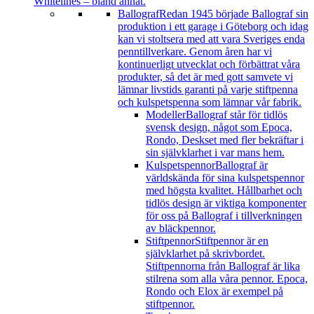
Whitelines – bland annat.
Ballograf
Redan 1945 började Ballograf sin
produktion i ett garage i Göteborg och idag
kan vi stoltsera med att vara Sveriges enda
penntillverkare. Genom åren har vi
kontinuerligt utvecklat och förbättrat våra
produkter, så det är med gott samvete vi
lämnar livstids garanti på varje stiftpenna
och kulspetspenna som lämnar vår fabrik.
Modeller
Ballograf står för tidlös
svensk design, något som Epoca,
Rondo, Deskset med fler bekräftar i
sin självklarhet i var mans hem.
Kulspetspennor
Ballograf är
världskända för sina kulspetspennor
med högsta kvalitet. Hållbarhet och
tidlös design är viktiga komponenter
för oss på Ballograf i tillverkningen
av bläckpennor.
Stiftpennor
Stiftpennor är en
självklarhet på skrivbordet.
Stiftpennorna från Ballograf är lika
stilrena som alla våra pennor. Epoca,
Rondo och Elox är exempel på
stiftpennor.