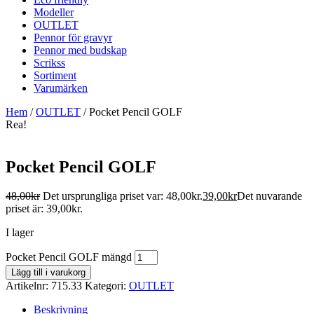
Modeller
OUTLET
Pennor för gravyr
Pennor med budskap
Scrikss
Sortiment
Varumärken
Hem
/
OUTLET
/ Pocket Pencil GOLF
Rea!
Pocket Pencil GOLF
48,00
kr
Det ursprungliga priset var: 48,00kr.
39,00
kr
Det nuvarande
priset är: 39,00kr.
I lager
Pocket Pencil GOLF mängd
Lägg till i varukorg
Artikelnr:
715.33
Kategori:
OUTLET
Beskrivning