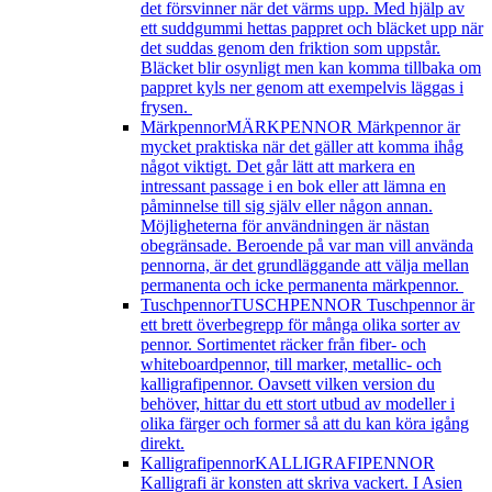
det försvinner när det värms upp. Med hjälp av
ett suddgummi hettas pappret och bläcket upp när
det suddas genom den friktion som uppstår.
Bläcket blir osynligt men kan komma tillbaka om
pappret kyls ner genom att exempelvis läggas i
frysen.
Märkpennor
MÄRKPENNOR Märkpennor är
mycket praktiska när det gäller att komma ihåg
något viktigt. Det går lätt att markera en
intressant passage i en bok eller att lämna en
påminnelse till sig själv eller någon annan.
Möjligheterna för användningen är nästan
obegränsade. Beroende på var man vill använda
pennorna, är det grundläggande att välja mellan
permanenta och icke permanenta märkpennor.
Tuschpennor
TUSCHPENNOR Tuschpennor är
ett brett överbegrepp för många olika sorter av
pennor. Sortimentet räcker från fiber- och
whiteboardpennor, till marker, metallic- och
kalligrafipennor. Oavsett vilken version du
behöver, hittar du ett stort utbud av modeller i
olika färger och former så att du kan köra igång
direkt.
Kalligrafipennor
KALLIGRAFIPENNOR
Kalligrafi är konsten att skriva vackert. I Asien