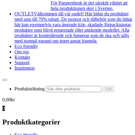
För Pappersbruk är det särskilt viktigt att
hela produktionen sker i Sverige.
OUTLET
Välkommen till vår outlet! Här hittar du produkter
med upp till 70% rabatt. De pennor och tillbehör som du hittar
här kan exempelvis vara ångrade köp, skadade förpackningar,
produkter som blivit reparerade eller utgående modeller. Alla
produkter är kontrollerade och fungerar som de ska och säljs
med normal garanti om inget annat framgår.
Eco friendly
Om oss
Kontakt
Support
Inspiration
Produktsökning
Sök
0,00
kr
0
Produktkategorier
Eco friendly