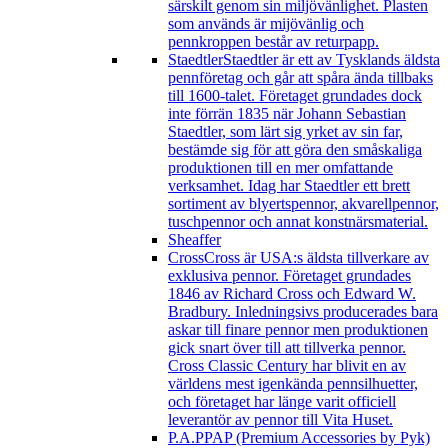
särskilt genom sin miljövänlighet. Plasten
som används är mijövänlig och
pennkroppen består av returpapp.
Staedtler
Staedtler är ett av Tysklands äldsta
pennföretag och går att spåra ända tillbaks
till 1600-talet. Företaget grundades dock
inte förrän 1835 när Johann Sebastian
Staedtler, som lärt sig yrket av sin far,
bestämde sig för att göra den småskaliga
produktionen till en mer omfattande
verksamhet. Idag har Staedtler ett brett
sortiment av blyertspennor, akvarellpennor,
tuschpennor och annat konstnärsmaterial.
Sheaffer
Cross
Cross är USA:s äldsta tillverkare av
exklusiva pennor. Företaget grundades
1846 av Richard Cross och Edward W.
Bradbury. Inledningsivs producerades bara
askar till finare pennor men produktionen
gick snart över till att tillverka pennor.
Cross Classic Century har blivit en av
världens mest igenkända pennsilhuetter,
och företaget har länge varit officiell
leverantör av pennor till Vita Huset.
P.A.P
PAP (Premium Accessories by Pyk)