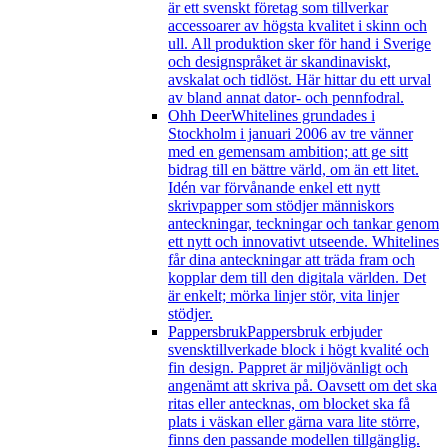
är ett svenskt företag som tillverkar
accessoarer av högsta kvalitet i skinn och
ull. All produktion sker för hand i Sverige
och designspråket är skandinaviskt,
avskalat och tidlöst. Här hittar du ett urval
av bland annat dator- och pennfodral.
Ohh Deer
Whitelines grundades i
Stockholm i januari 2006 av tre vänner
med en gemensam ambition; att ge sitt
bidrag till en bättre värld, om än ett litet.
Idén var förvånande enkel ett nytt
skrivpapper som stödjer människors
anteckningar, teckningar och tankar genom
ett nytt och innovativt utseende. Whitelines
får dina anteckningar att träda fram och
kopplar dem till den digitala världen. Det
är enkelt; mörka linjer stör, vita linjer
stödjer.
Pappersbruk
Pappersbruk erbjuder
svensktillverkade block i högt kvalité och
fin design. Pappret är miljövänligt och
angenämt att skriva på. Oavsett om det ska
ritas eller antecknas, om blocket ska få
plats i väskan eller gärna vara lite större,
finns den passande modellen tillgänglig.