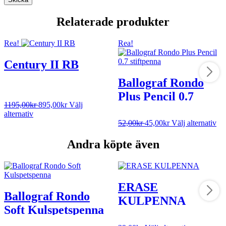
Relaterade produkter
Rea!
Rea!
Century II RB
Ballograf Rondo
Plus Pencil 0.7
1195,00
kr
895,00
kr
Välj
stiftpenna
alternativ
52,00
kr
45,00
kr
Välj alternativ
Andra köpte även
ERASE
Ballograf Rondo
KULPENNA
Soft Kulspetspenna