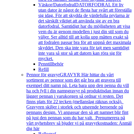
Väskor/Datorfodral
DATORFODRAL Ett liv
utan dator är något de flesta har svårt att föreställa
sig idag. För att skydda de värdefulla prylarna är
det särskilt viktigt att använda sig av en bra
datorfodral. Samtidigt har du möjligheten att visa
vem du är genom modellen i just din stil som du
väljer. Ser alltid till att kolla upp måtten exakt så
att fodralen passar bra för att uppnå det maximala
skyddet. Den ska inte vara för tajt men samtidigt
inte vara så stor så att datorn kan röra sig för
mycket.
Penntillbehör
Refill
Pennor för gravyr
GRAVYR Här hittar du vårt
sortiment av pennor som det går bra att gravera till
exempel ditt namn på. Leta bara upp den penna du vill
ha och fyll i din namngravyr på produktisdan innan du
lägger pennan i varukorgen så ordnar vi resten. Det
finns plats för 22 tecken (mellanslag räknas också).
Gravyren skiljer i storlek och utseende beroende på
pennans design. Vi anpassar den så att namnet blir fint
på just den pennan som du har valt. Prenumerera på
vårt nyhetsbrev så bjuder vi på gravyrkostnaden: Anmäl
dig här
Ballograf