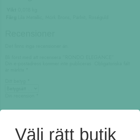
Vikt
0,018 kg
Färg
Lila Metallic, Mörk Brons, Pärlvit, Roséguld
Recensioner
Det finns inga recensioner än.
Bli först med att recensera ”RONDO ELEGANCE”
Din e-postadress kommer inte publiceras.
Obligatoriska fält
är märkta
*
Ditt betyg
*
Din recension
*
Välj rätt butik