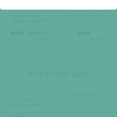
Ballograf Rondo
RONDO CLASSIC
Soft Kulspetspenna
KULPENNA
80,00
kr
80,00
kr
Andra köpte även
ORIGINAL REFILL
ELOX Shiny
Ballpen in giftbox