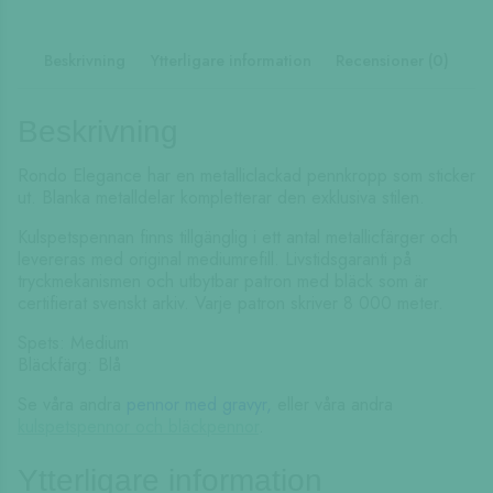
Beskrivning
Ytterligare information
Recensioner (0)
Beskrivning
Rondo Elegance har en metalliclackad pennkropp som sticker
ut. Blanka metalldelar kompletterar den exklusiva stilen.
Kulspetspennan finns tillgänglig i ett antal metallicfärger och
levereras med original mediumrefill. Livstidsgaranti på
tryckmekanismen och utbytbar patron med bläck som är
certifierat svenskt arkiv. Varje patron skriver 8 000 meter.
Spets: Medium
Bläckfärg: Blå
Se våra andra
pennor med gravyr,
eller våra andra
kulspetspennor och bläckpennor
.
Ytterligare information