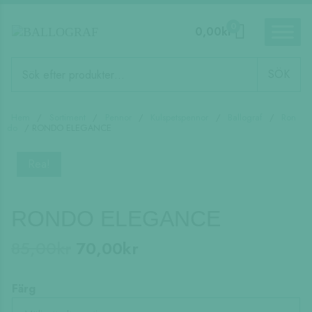
0
0,00
kr
Produktsökning
SÖK
Hem
/
Sortiment
/
Pennor
/
Kulspetspennor
/
Ballograf
/
Ron
do
/ RONDO ELEGANCE
Rea!
RONDO ELEGANCE
Det
Det
85,00
kr
70,00
kr
ursprungliga
nuvarande
priset
priset
Färg
var:
är: