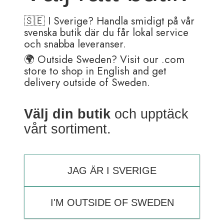
🇸🇪 I Sverige? Handla smidigt på vår
Namn
*
svenska butik där du får lokal service
och snabba leveranser.
🌍 Outside Sweden? Visit our .com
E-post
*
store to shop in English and get
delivery outside of Sweden.
Spara mitt namn, min e-postadress och webbplats i denna
webbläsare till nästa gång jag skriver en kommentar.
Välj din butik
och upptäck
vårt sortiment.
JAG ÄR I SVERIGE
Relaterade produkter
I'M OUTSIDE OF SWEDEN