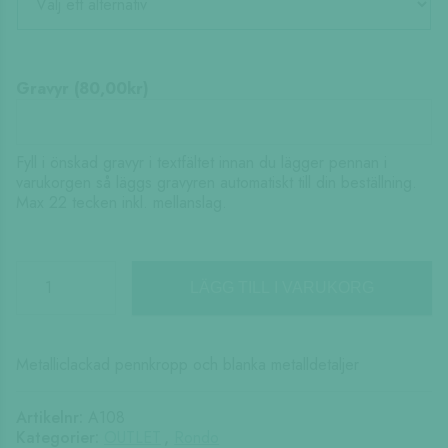
85,00kr.
70,00kr.
Gravyr (
80,00
kr
)
Fyll i önskad gravyr i textfältet innan du lägger pennan i
varukorgen så läggs gravyren automatiskt till din beställning.
Max 22 tecken inkl. mellanslag.
RONDO
ELEGANCE
LÄGG TILL I VARUKORG
mängd
Metalliclackad pennkropp och blanka metalldetaljer
Artikelnr:
A108
Kategorier:
OUTLET
,
Rondo