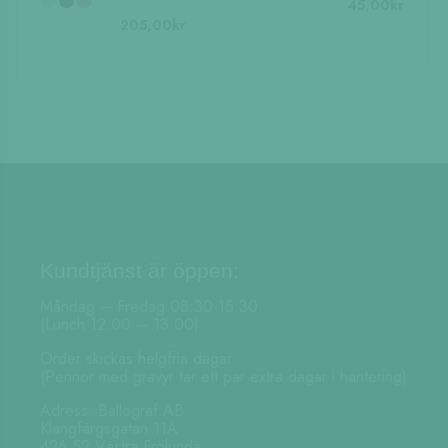
45,00
kr
205,00
kr
Kundtjänst är öppen:
Måndag – Fredag 08:30-15:30
(Lunch 12:00 – 13:00)
Order skickas helgfria dagar.
(Pennor med gravyr tar ett par extra dagar i hantering)
Adress: Ballograf AB
Klangfärgsgatan 11A
426 52 Västra Frölunda