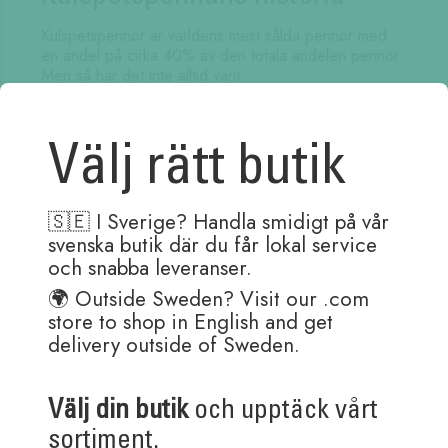
Kulspetspennor är världens mest sålda pennor med
en andel på cirka 40% av den totala andelen pennor.
Men så har det inte alltid varit.
Läs mer
Välj rätt butik
2019-01-30
Vad är för- och nackdelarna
🇸🇪 I Sverige? Handla smidigt på vår
med olika typer av
svenska butik där du får lokal service
bläckpennor?
och snabba leveranser.
🌍 Outside Sweden? Visit our .com
Vi får ofta frågan om vad som är skillnaden på olika
store to shop in English and get
pennor. Här kommer en liten guide av olika typer av
delivery outside of Sweden.
bläckpennor.
Läs mer
Välj din butik
och upptäck vårt
sortiment.