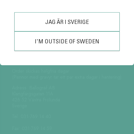
JAG ÄR I SVERIGE
I'M OUTSIDE OF SWEDEN
Kundtjänst är öppen:
Måndag – Fredag 08:30-15:30
(Lunch 12:00 – 13:00)
Order skickas helgfria dagar.
(Pennor med gravyr tar ett par extra dagar i hantering)
Adress: Ballograf AB
Klangfärgsgatan 11A
426 52 Västra Frölunda
Sverige
Tel: 031-769 14 40
Fax: 031-769 14 59