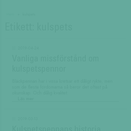
Hem
»
kulspets
Etikett:
kulspets
2019-04-24
Vanliga missförstånd om
kulspetspennor
Bläckpennan har i vissa kretsar ett dåligt rykte, men
som de flesta fördomarna så beror det oftast på
okunskap. Och dålig kvalitet.
Läs mer
2019-03-13
Kulspetspennans historia