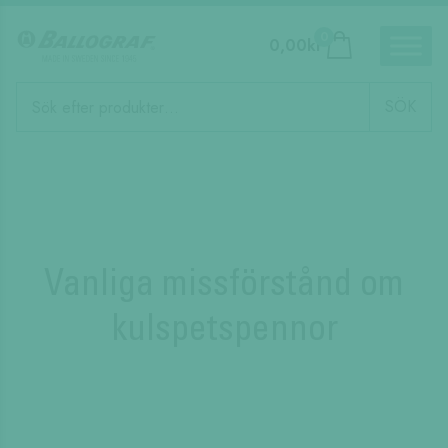
0
0,00
kr
Produktsökning
SÖK
Vanliga missförstånd om
kulspetspennor