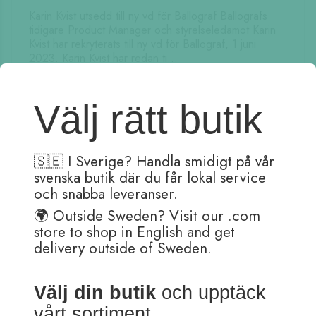
Karin Kvist utsedd till ny vd för Ballograf Ballografs
tidigare Product Manager och styrelseledamot Karin
Kvist har rekryterats till ny vd för Ballograf, 1 juni
2023. Karin Kvist har redan ti...
Läs mer
Välj rätt butik
2019-09-04
Träffa Sophy på Custom,
🇸🇪 I Sverige? Handla smidigt på vår
by Sophy
svenska butik där du får lokal service
och snabba leveranser.
Sophy är konstnären som tecknar med bläckpenna
🌍 Outside Sweden? Visit our .com
och ligger bakom företaget Custom, by Sophy. Under
Bokmässan i Göteborg 26-29 september gästar hon
store to shop in English and get
Ballografs monter lördag och söndag. Dessutom
delivery outside of Sweden.
hålle...
Läs mer
Välj din butik
och upptäck
vårt sortiment.