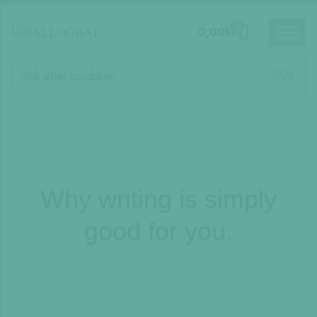
0
0,00
kr
Produktsökning
SÖK
Why writing is simply
good for you.