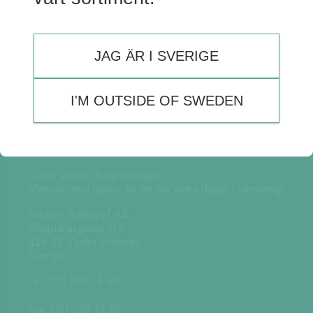
JAG ÄR I SVERIGE
I'M OUTSIDE OF SWEDEN
Kundtjänst är öppen:
Måndag – Fredag 08:30-15:30
(Lunch 12:00 – 13:00)
Order skickas helgfria dagar.
(Pennor med gravyr tar ett par extra dagar i hantering)
Adress: Ballograf AB
Klangfärgsgatan 11A
426 52 Västra Frölunda
Sverige
Tel: 031-769 14 40
Fax: 031-769 14 59