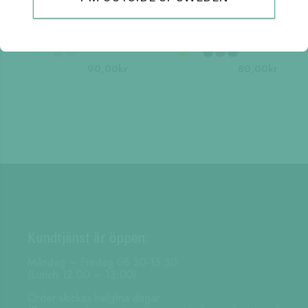
Ballograf Epoca P
RONDO CLASSIC
Kulspetspenna
KULPENNA
90,00
kr
80,00
kr
Kundtjänst är öppen:
Måndag – Fredag 08:30-15:30
(Lunch 12:00 – 13:00)
Order skickas helgfria dagar.