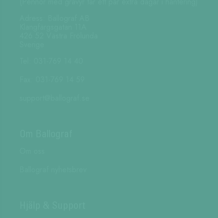
(Pennor med gravyr tar ett par extra dagar i hantering)
Adress: Ballograf AB
Klangfärgsgatan 11A
426 52 Västra Frölunda
Sverige
Tel: 031-769 14 40
Fax: 031-769 14 59
support@ballograf.se
Om Ballograf
Om oss
Ballograf nyhetsbrev
Hjälp & Support