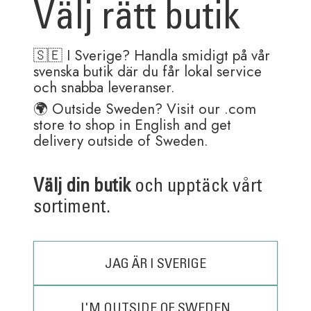
Välj rätt butik
70,00
kr
50,00
kr
🇸🇪 I Sverige? Handla smidigt på vår
svenska butik där du får lokal service
och snabba leveranser.
🌍 Outside Sweden? Visit our .com
store to shop in English and get
Andra köpte även
delivery outside of Sweden.
Välj din butik
och upptäck vårt
sortiment.
JAG ÄR I SVERIGE
I'M OUTSIDE OF SWEDEN