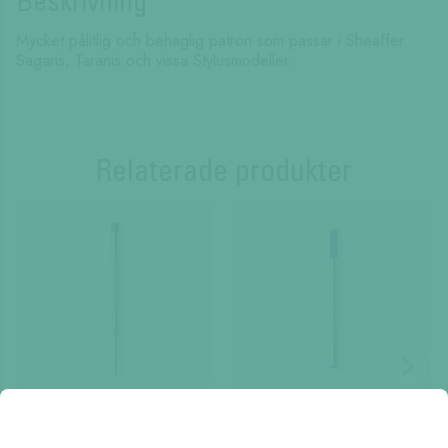
Beskrivning
Mycket pålitlig och behaglig patron som passar i Sheaffer
Sagaris, Taranis och vissa Stylusmodeller.
Relaterade produkter
Sheaffer Kulspetsrefill
Refill Rollerball
"K"