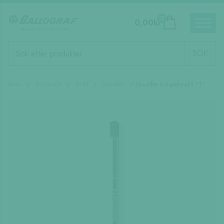
0
0,00
kr
Produktsökning
SÖK
Hem
/
Sortiment
/
Refill
/
Sheaffer
/ Sheaffer Kulspetsrefill ”T”