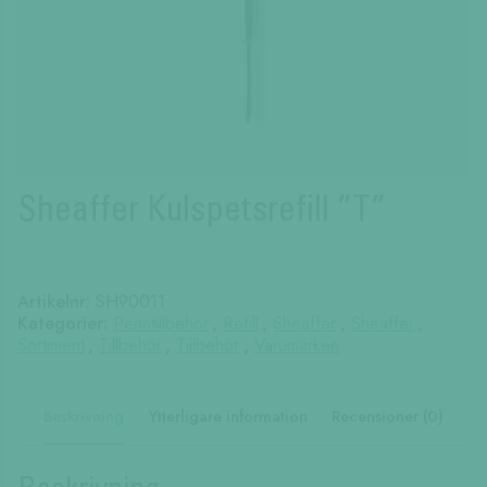
Sheaffer Kulspetsrefill ”T”
Artikelnr:
SH90011
Kategorier:
Penntillbehör
,
Refill
,
Sheaffer
,
Sheaffer
,
Sortiment
,
Tillbehör
,
Tillbehör
,
Varumärken
Beskrivning
Ytterligare information
Recensioner (0)