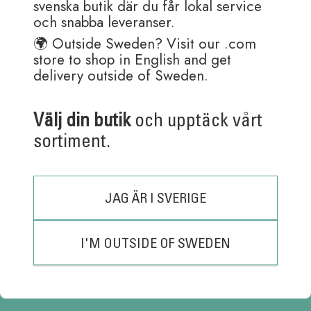
svenska butik där du får lokal service
flera
och snabba leveranser.
varianter.
De
🌍 Outside Sweden? Visit our .com
olika
store to shop in English and get
alternativen
delivery outside of Sweden.
kan
väljas
på
Kundtjänst är öppen:
Välj din butik
och upptäck vårt
produktsidan
Måndag – Fredag 08:30-15:30
sortiment.
(Lunch 12:00 – 13:00)
Order skickas helgfria dagar.
(Pennor med gravyr tar ett par extra dagar i hantering)
JAG ÄR I SVERIGE
Adress: Ballograf AB
Klangfärgsgatan 11A
426 52 Västra Frölunda
I'M OUTSIDE OF SWEDEN
Sverige
Tel: 031-769 14 40
Fax: 031-769 14 59