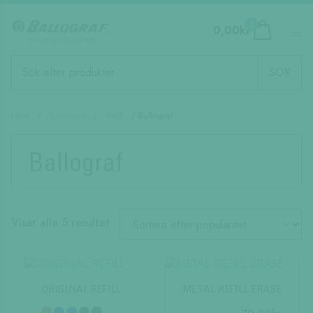
0
0,00
kr
Produktsökning
SÖK
Hem
/
Sortiment
/
Refill
/ Ballograf
Ballograf
Sortera
Visar alla 5 resultat
efter
popularitet
ORIGINAL REFILL
METAL REFILL ERASE
Den