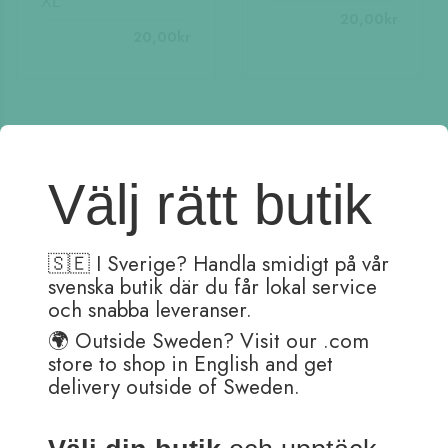
XL
20,00
kr
20,00
kr
Välj rätt butik
🇸🇪 I Sverige? Handla smidigt på vår
Kundtjänst är öppen:
svenska butik där du får lokal service
Måndag – Fredag 08:30-15:30
och snabba leveranser.
(Lunch 12:00 – 13:00)
🌍 Outside Sweden? Visit our .com
Order skickas helgfria dagar.
store to shop in English and get
(Pennor med gravyr tar ett par extra dagar i hantering)
delivery outside of Sweden.
Adress: Ballograf AB
Klangfärgsgatan 11A
426 52 Västra Frölunda