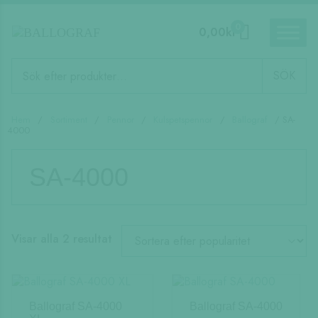
0
0,00
kr
Produktsökning
SÖK
Hem
/
Sortiment
/
Pennor
/
Kulspetspennor
/
Ballograf
/ SA-
4000
SA-4000
Sortera
Visar alla 2 resultat
efter
popularitet
Ballograf SA-4000
Ballograf SA-4000