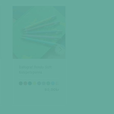
EPOCA GRIP
80
Ballograf Rondo Soft
Kulspetspenna
80,00
kr