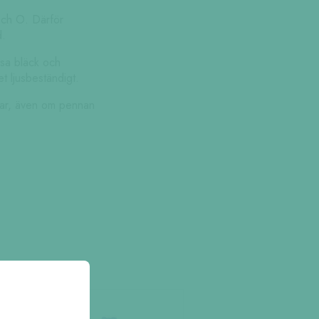
 och O. Därför
d.
ssa bläck och
t ljusbeständigt.
orkar, även om pennan