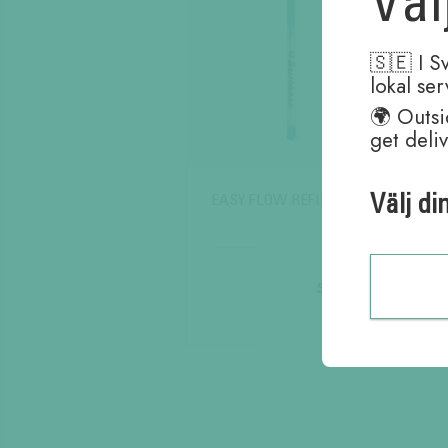
Väl
🇸🇪 I S
lokal se
🌍 Outsi
get deli
Välj di
EASY FLOW REFILL
55,00
kr