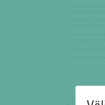
För att skrivkänslan 
tillverkar vi våra spe
Det blå och svarta bl
mediumspets får lov 
I änden på varje patr
blir liggande under l
Varje patron skriver
Passar i alla Ballog