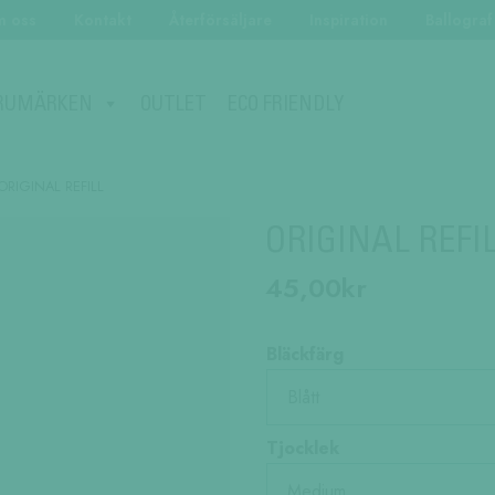
 oss
Kontakt
Återförsäljare
Inspiration
Ballograf
ECO FRIENDLY
RUMÄRKEN
OUTLET
ORIGINAL REFILL
ORIGINAL REFI
45,00
kr
Bläckfärg
Tjocklek