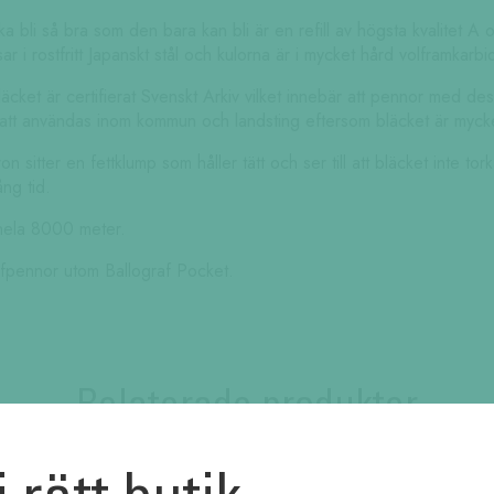
ska bli så bra som den bara kan bli är en refill av högsta kvalitet A
tsar i rostfritt Japanskt stål och kulorna är i mycket hård volframkarbi
äcket är certifierat Svenskt Arkiv vilket innebär att pennor med de
att användas inom kommun och landsting eftersom bläcket är mycke
on sitter en fettklump som håller tätt och ser till att bläcket inte t
ång tid.
 hela 8000 meter.
rafpennor utom Ballograf Pocket.
Relaterade produkter