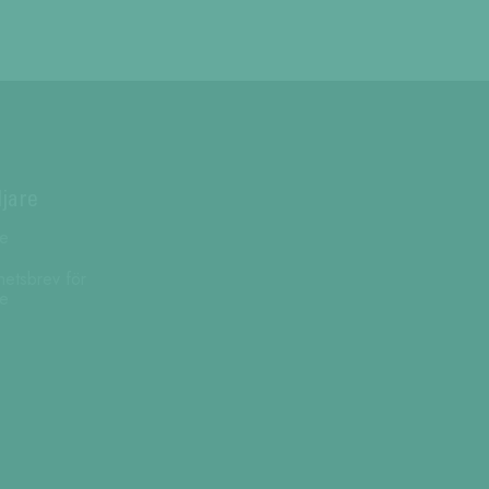
ljare
re
hetsbrev för
re