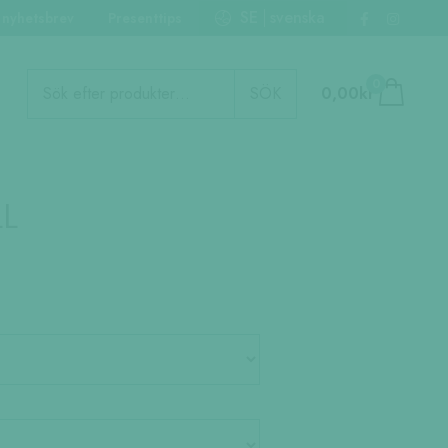
SE
svenska
 nyhetsbrev
Presenttips
Produktsökning
0
SÖK
0,00
kr
LL