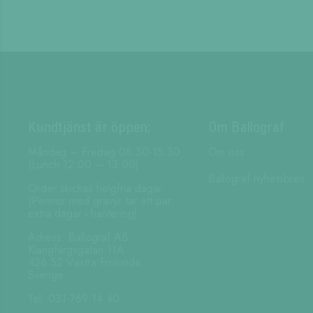
Kundtjänst är öppen:
Om Ballograf
Måndag – Fredag 08:30-15:30
Om oss
(Lunch 12:00 – 13:00)
Ballograf nyhetsbrev
Order skickas helgfria dagar.
(Pennor med gravyr tar ett par
extra dagar i hantering)
Adress: Ballograf AB
Klangfärgsgatan 11A
426 52 Västra Frölunda
Sverige
Tel: 031-769 14 40