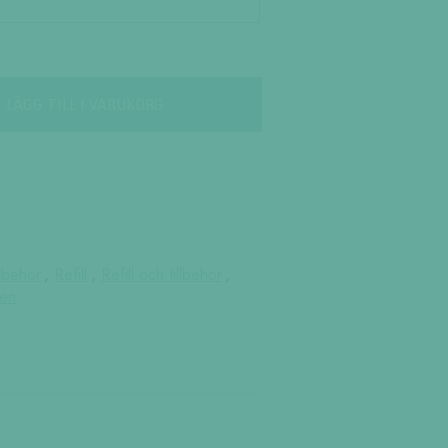
LÄGG TILL I VARUKORG
llbehör
,
Refill
,
Refill och tillbehör
,
ken