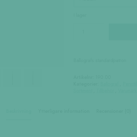
I lager
ORIGINAL
REFILL
mängd
Ballografs standardpatron
Artikelnr:
190.00
Kategorier:
Ballograf
,
Pennti
Sortiment
,
Tillbehör
,
Varumär
Beskrivning
Ytterligare information
Recensioner (0)