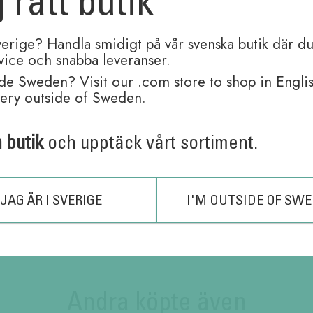
j rätt butik
verige? Handla smidigt på vår svenska butik där du
rvice och snabba leveranser.
de Sweden? Visit our .com store to shop in Engli
very outside of Sweden.
n butik
och upptäck vårt sortiment.
METAL REFILL ERASE
POCKET MINI REFILL
BLÅ M
JAG ÄR I SVERIGE
I'M OUTSIDE OF SW
70,00
kr
25,00
kr
Andra köpte även