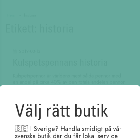
Hem
»
historia
Etikett:
historia
2019-03-13
Kulspetspennans historia
Kulspetspennor är världens mest sålda pennor med
en andel på cirka 40% av den totala andelen pennor.
Men så har det inte alltid varit.
Läs mer
Välj rätt butik
🇸🇪 I Sverige? Handla smidigt på vår
svenska butik där du får lokal service