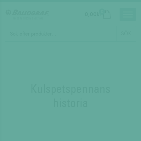
0
0,00
kr
Produktsökning
SÖK
Kulspetspennans
historia