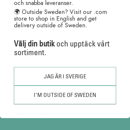
och snabba leveranser.
🌍 Outside Sweden? Visit our .com
store to shop in English and get
Kundtjänst är öppen:
delivery outside of Sweden.
Måndag – Fredag 08:30-15:30
(Lunch 12:00 – 13:00)
Välj din butik
och upptäck vårt
Order skickas helgfria dagar.
sortiment.
(Pennor med gravyr tar ett par extra dagar i hantering)
Adress: Ballograf AB
Klangfärgsgatan 11A
JAG ÄR I SVERIGE
426 52 Västra Frölunda
Sverige
Tel: 031-769 14 40
I'M OUTSIDE OF SWEDEN
Fax: 031-769 14 59
support@ballograf.se