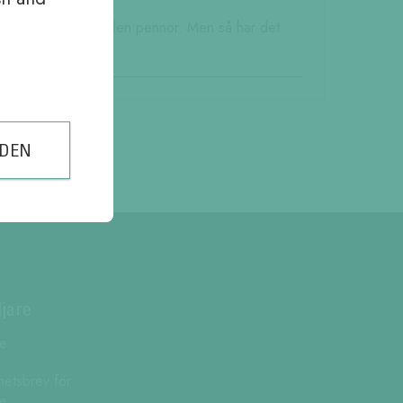
av den totala andelen pennor. Men så har det
EDEN
ljare
re
hetsbrev för
re