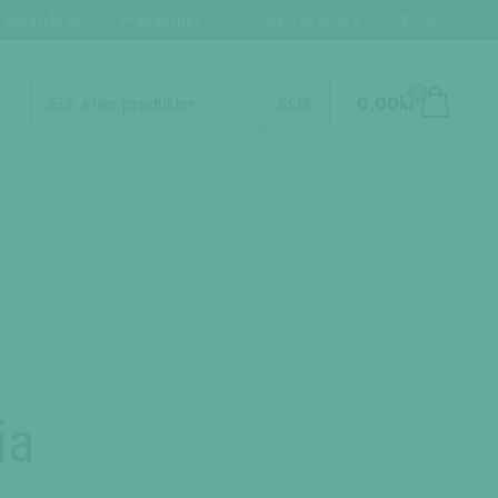
SE
svenska
 nyhetsbrev
Presenttips
Produktsökning
0
SÖK
0,00
kr
ia