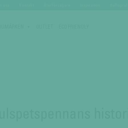
 oss
Kontakt
Återförsäljare
Inspiration
Ballograf
ECO FRIENDLY
RUMÄRKEN
OUTLET
ulspetspennans histor