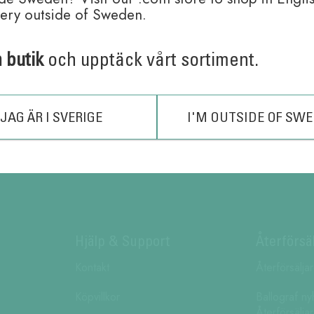
very outside of Sweden.
pennor är världens mest sålda pennor med en andel på cirka 40% 
 varit.
er
n butik
och upptäck vårt sortiment.
JAG ÄR I SVERIGE
I'M OUTSIDE OF SW
Hjälp & Support
Återförsä
Kontakt
Återförsälja
Köpvillkor
Ballograf ny
Återförsälja