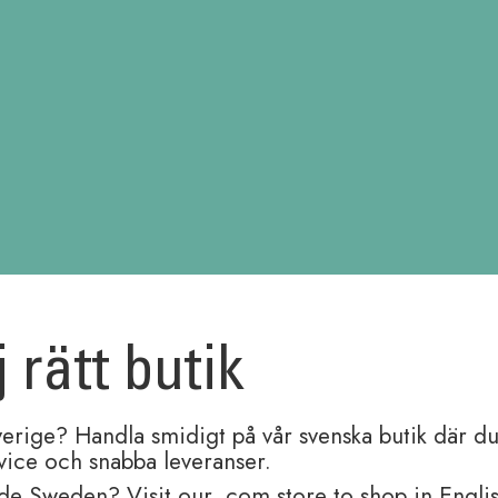
ett:
bic
j rätt butik
3-13
verige? Handla smidigt på vår svenska butik där du
rvice och snabba leveranser.
spetspennans historia
de Sweden? Visit our .com store to shop in Engli