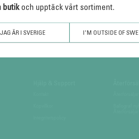
n butik
och upptäck vårt sortiment.
JAG ÄR I SVERIGE
I'M OUTSIDE OF SW
Hjälp & Support
Återförsä
Kontakt
Återförsälja
Köpvillkor
Ballograf ny
Återförsälja
Integritetspolicy