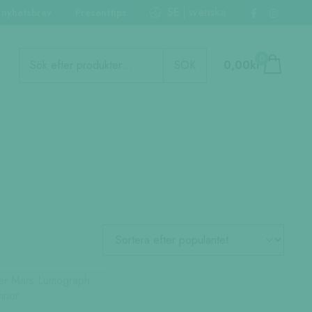
SE
svenska
 nyhetsbrev
Presenttips
Produktsökning
0
SÖK
0,00
kr