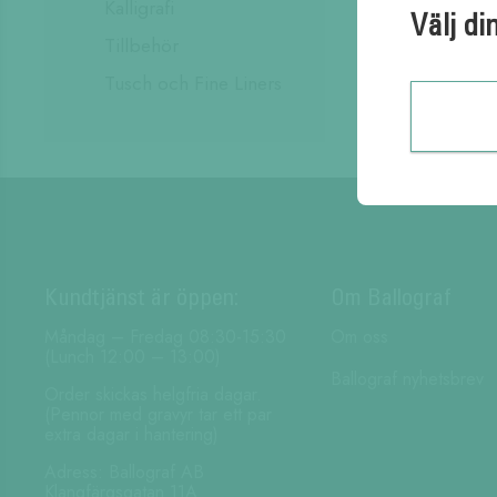
Kalligrafi
Välj di
Tillbehör
Tusch och Fine Liners
Kundtjänst är öppen:
Om Ballograf
Måndag – Fredag 08:30-15:30
Om oss
(Lunch 12:00 – 13:00)
Ballograf nyhetsbrev
Order skickas helgfria dagar.
(Pennor med gravyr tar ett par
extra dagar i hantering)
Adress: Ballograf AB
Klangfärgsgatan 11A