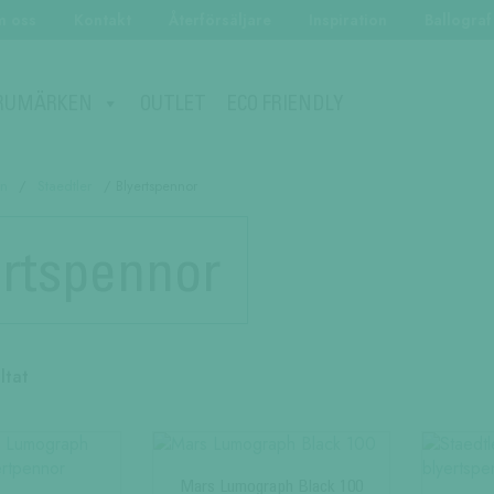
 oss
Kontakt
Återförsäljare
Inspiration
Ballograf
ECO FRIENDLY
RUMÄRKEN
OUTLET
n
/
Staedtler
/ Blyertspennor
rtspennor
Sortera
ltat
efter
popularitet
Mars Lumograph Black 100