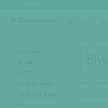
Om
MADE IN SWEDEN
SORTIMENT
VA
Hem
/
Varumärke
Eco friendly
Blye
Modeller
OUTLET
Visar alla 3 resu
Pennor för gravyr
Pennor med budskap
Scrikss