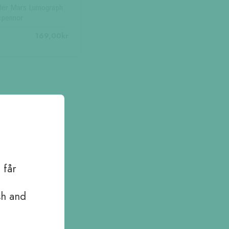
tler Mars Lumograph
spennor
169,00
kr
 får
sh and