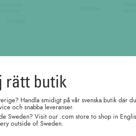
s Lumograph
Staed
110,00
kr
yertpennor
blyert
100,00
kr
j rätt butik
verige? Handla smidigt på vår svenska butik där du
rvice och snabba leveranser.
de Sweden? Visit our .com store to shop in Engli
very outside of Sweden.