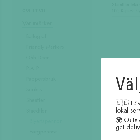
Staedtler Mar
Sortiment
100, 6-pack bl
Varumärken
Ballograf
Friendly Markers
Ohh Deer
P.A.P
Väl
Pappersbruk
Scrikss
Sheaffer
🇸🇪 I S
lokal se
Staedtler
🌍 Outsi
Blyertspennor
get deli
Färgpennor