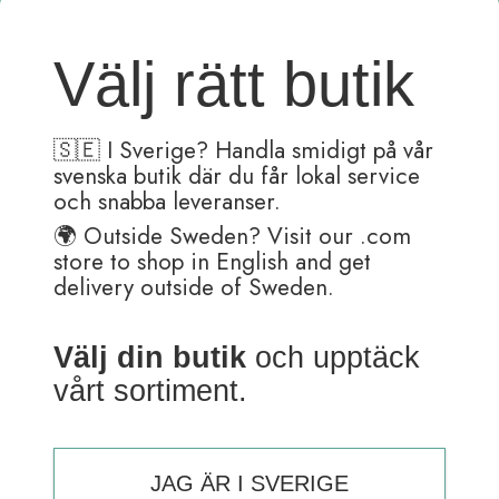
kan
produktsidan
väljas
på
Välj rätt butik
produktsidan
Pappersbruk A4
Linjerat
Ballograf Epoca P i
Farsdags kort
🇸🇪 I Sverige? Handla smidigt på vår
150,00
kr
svenska butik där du får lokal service
72,00
kr
och snabba leveranser.
🌍 Outside Sweden? Visit our .com
store to shop in English and get
delivery outside of Sweden.
Elox Pencil in giftbox
EAN
Sheaffer Calligraphy
Set Maxi
Välj din butik
och upptäck
360,00
kr
Betygsatt
5.00
av 5
vårt sortiment.
Den
195,00
kr
här
produkten
har
JAG ÄR I SVERIGE
flera