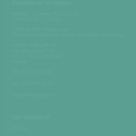
Kundtjänst är öppen:
Måndag – Fredag 08:30-15:30
(Lunch 12:00 – 13:00)
Order skickas helgfria dagar.
(Pennor med gravyr tar ett par extra dagar i hantering)
Adress: Ballograf AB
Klangfärgsgatan 11A
426 52 Västra Frölunda
Sverige
Tel: 031-769 14 40
Fax: 031-769 14 59
support@ballograf.se
Om Ballograf
Om oss