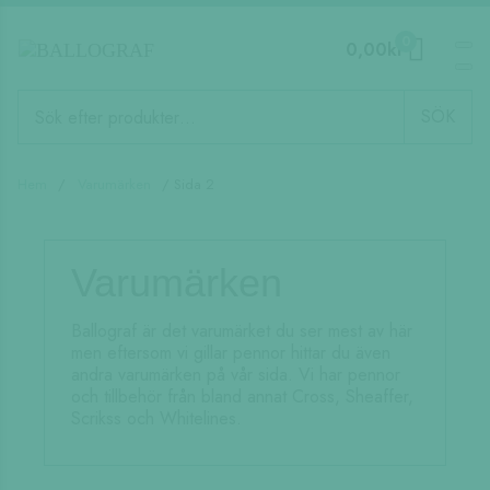
0
0,00
kr
Produktsökning
SÖK
Hem
/
Varumärken
/ Sida 2
Varumärken
Ballograf är det varumärket du ser mest av här
men eftersom vi gillar pennor hittar du även
andra varumärken på vår sida. Vi har pennor
och tillbehör från bland annat Cross, Sheaffer,
Scrikss och Whitelines.