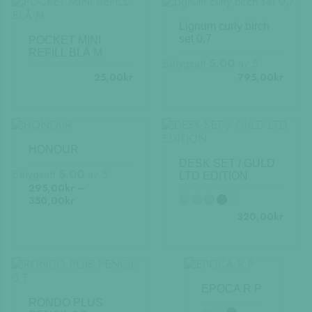
Lignum curly birch
set 0,7
POCKET MINI
REFILL BLÅ M
Betygsatt
5.00
av 5
Den
25,00
kr
795,00
kr
här
produkten
har
flera
varianter.
HONOUR
De
DESK SET / GULD
olika
Betygsatt
5.00
av 5
LTD EDITION
Den
alternativen
295,00
kr
–
Prisintervall:
här
350,00
kr
kan
295,00kr
produkten
väljas
Den
320,00
kr
till
har
på
här
350,00kr
flera
produktsidan
produkten
varianter.
har
De
flera
olika
varianter.
EPOCA R P
alternativen
De
RONDO PLUS