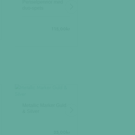
Penselpennor med
duo-spets
700
115,00
kr
Ballograf SA-40
Metallic Marker Guld
& Silver
20
35,00
kr