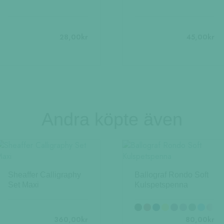
28,00
kr
45,00
kr
Andra köpte även
Sheaffer Calligraphy
Ballograf Rondo Soft
Set Maxi
Kulspetspenna
360,00
kr
80,00
kr