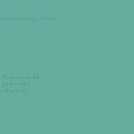
rtiment
,
Staedtler
,
Tillbehör
,
l. Pennvässaren från
graders vinkel.
 och tack vore