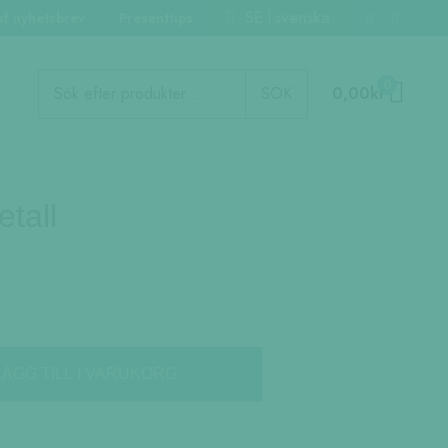
SE
svenska
af nyhetsbrev
Presenttips
Produktsökning
0
SÖK
0,00
kr
tall
LÄGG TILL I VARUKORG