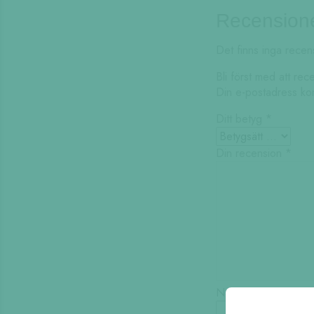
Recension
Det finns inga recen
Bli först med att re
Din e-postadress ko
Ditt betyg
*
Din recension
*
Namn
*