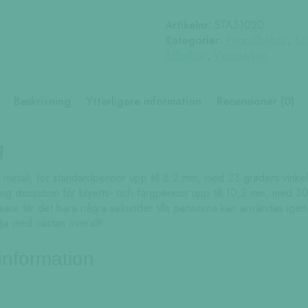
Artikelnr:
STA51020
Kategorier:
Penntillbehör
,
So
Tillbehör
,
Varumärken
Beskrivning
Ytterligare information
Recensioner (0)
g
 metall, för standardpennor upp till 8,2 mm, med 23 graders vinke
g dessutom för blyerts- och färgpennor upp till 10,2 mm, med 30 
re tar det bara några sekunder tills pennorna kan användas igen
ja med nästan överallt.
 information