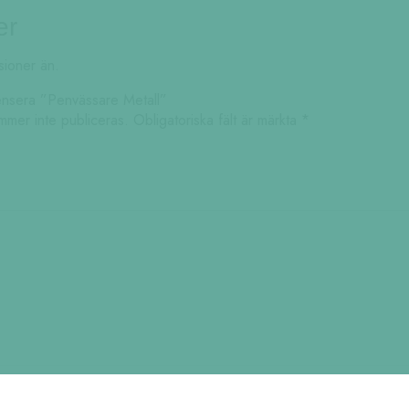
er
sioner än.
censera ”Penvässare Metall”
mmer inte publiceras.
Obligatoriska fält är märkta
*