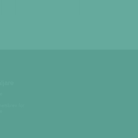
ljare
re
hetsbrev för
re