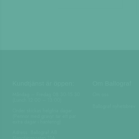
Kundtjänst är öppen:
Om Ballograf
Måndag – Fredag 08:30-15:30
Om oss
(Lunch 12:00 – 13:00)
Ballograf nyhetsbrev
Order skickas helgfria dagar.
(Pennor med gravyr tar ett par
extra dagar i hantering)
Adress: Ballograf AB
Klangfärgsgatan 11A