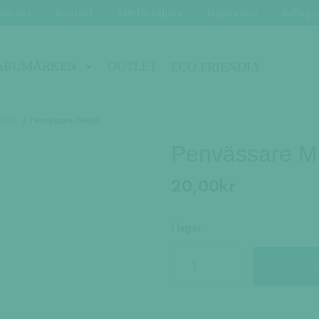
Om oss
Kontakt
Återförsäljare
Inspiration
Ballogr
ARUMÄRKEN
OUTLET
ECO FRIENDLY
ehör
/ Penvässare Metall
Penvässare Me
20,00
kr
I lager
Penvässare
Metall
mängd