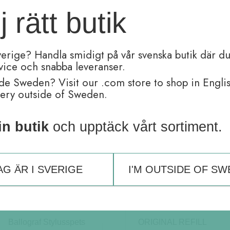
j rätt butik
verige? Handla smidigt på vår svenska butik där du
 e-postadress och webbplats i denna webbläsare till nästa gång ja
rvice och snabba leveranser.
de Sweden? Visit our .com store to shop in Engli
very outside of Sweden.
in butik
och upptäck vårt sortiment.
AG ÄR I SVERIGE
I'M OUTSIDE OF S
Relaterade produkter
Ballograf Stylusspets
ORIGINAL REFILL