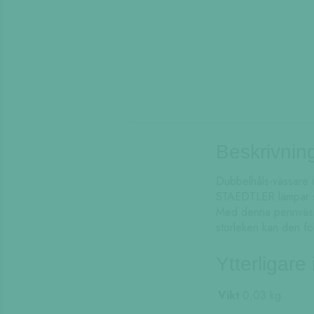
Beskrivnin
Dubbelhåls-vässare i
STAEDTLER lämpar si
Med denna pennvässa
storleken kan den föl
Ytterligare
Vikt
0,03 kg