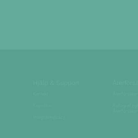
Hjälp & Support
Återförsä
Kontakt
Återförsälja
Köpvillkor
Ballograf ny
Återförsälja
Integritetspolicy