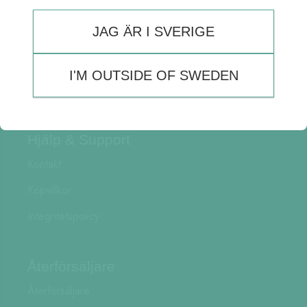
JAG ÄR I SVERIGE
Om Ballograf
Om oss
I'M OUTSIDE OF SWEDEN
Ballograf nyhetsbrev
Hjälp & Support
Kontakt
Köpvillkor
Integritetspolicy
Återförsäljare
Återförsäljare