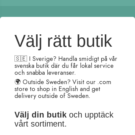
Välj rätt butik
Kundtjänst är öppen:
Måndag – Fredag 08:30-15:30
(Lunch 12:00 – 13:00)
🇸🇪 I Sverige? Handla smidigt på vår
svenska butik där du får lokal service
Order skickas helgfria dagar.
(Pennor med gravyr tar ett par extra dagar i hantering)
och snabba leveranser.
Adress: Ballograf AB
🌍 Outside Sweden? Visit our .com
Klangfärgsgatan 11A
store to shop in English and get
426 52 Västra Frölunda
delivery outside of Sweden.
Sverige
Tel: 031-769 14 40
Välj din butik
och upptäck
Fax: 031-769 14 59
vårt sortiment.
support@ballograf.se