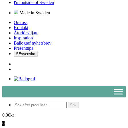
I'm outside of Sweden
Made in Sweden
Om oss
Kontakt
Återförsäljare
Inspiration
Ballograf nyhetsbrev
Presenttips
SE
svenska
Produktsökning
Sök
0,00
kr
0