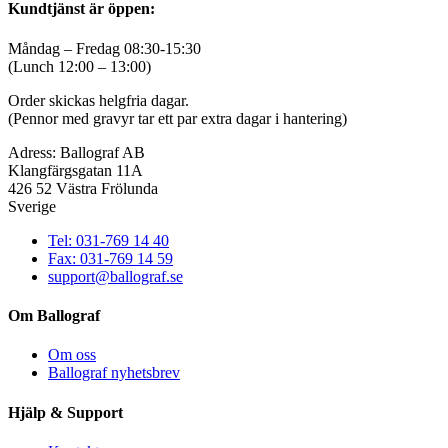
produkten
Kundtjänst är öppen:
har
flera
Måndag – Fredag 08:30-15:30
varianter.
(Lunch 12:00 – 13:00)
De
olika
Order skickas helgfria dagar.
alternativen
(Pennor med gravyr tar ett par extra dagar i hantering)
kan
väljas
Adress: Ballograf AB
på
Klangfärgsgatan 11A
produktsidan
426 52 Västra Frölunda
Sverige
Tel: 031-769 14 40
Fax: 031-769 14 59
support@ballograf.se
Om Ballograf
Om oss
Ballograf nyhetsbrev
Hjälp & Support