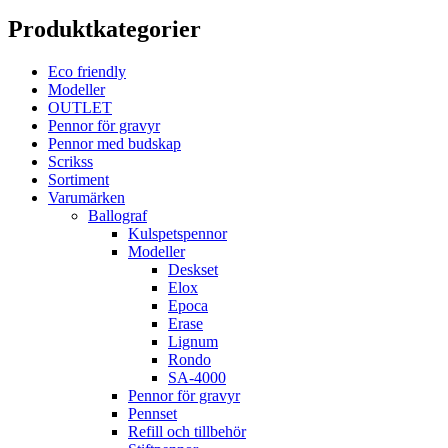
Produktkategorier
Eco friendly
Modeller
OUTLET
Pennor för gravyr
Pennor med budskap
Scrikss
Sortiment
Varumärken
Ballograf
Kulspetspennor
Modeller
Deskset
Elox
Epoca
Erase
Lignum
Rondo
SA-4000
Pennor för gravyr
Pennset
Refill och tillbehör