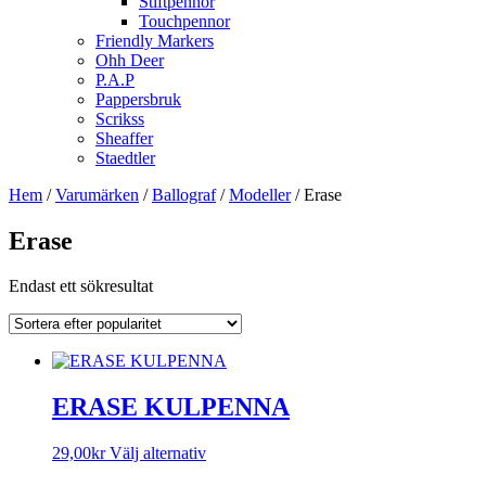
Stiftpennor
Touchpennor
Friendly Markers
Ohh Deer
P.A.P
Pappersbruk
Scrikss
Sheaffer
Staedtler
Hem
/
Varumärken
/
Ballograf
/
Modeller
/ Erase
Erase
Endast ett sökresultat
ERASE KULPENNA
Den
29,00
kr
Välj alternativ
här