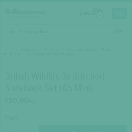
0
0,00
kr
Produktsökning
SÖK
Hem
/
Sortiment
/
Tillbehör
/
Anteckningsblock
/ British
Wildlife 3x Stitched Notebook Set (A5 Mini)
British Wildlife 3x Stitched
Notebook Set (A5 Mini)
150,00
kr
I lager
British