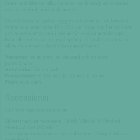
Setet innehåller tre olika varianter: en linjerad, en olinjerad
och en skrivbok med punktmönster.
Skrivböckerna är sydda i ryggen och kommer i ett kompakt
format som mäter cirka 19 x 13,5 cm. Varje bok har 56 sidor
och är enkla att ta med i väskan för snabba anteckningar,
listor eller idéer när du är på språng. Ett praktiskt set när du
vill ha flera mindre skrivböcker nära till hands.
Varianter:
en linjerad, en olinjerad och en med
punktmönster
Antal sidor:
56 per bok
Produktmått:
H 190 mm, B 135 mm, D 15 mm
Pärm:
mjuk pärm
Recensioner
Det finns inga recensioner än.
Bli först med att recensera ”British Wildlife 3x Stitched
Notebook Set (A5 Mini)”
Din e-postadress kommer inte publiceras.
Obligatoriska fält
är märkta
*