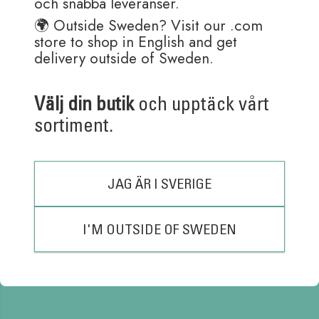
och snabba leveranser.
🌍 Outside Sweden? Visit our .com
store to shop in English and get
delivery outside of Sweden.
Välj din butik
och upptäck vårt
sortiment.
Relaterade produkter
JAG ÄR I SVERIGE
Kaleido Set No.5 3
Kaleido Set No.3 3
I'M OUTSIDE OF SWEDEN
Pack Stitched
Pack Stitched
Notebooks (A5 Mini)
Notebooks (A5 Mini)
150,00
kr
150,00
kr