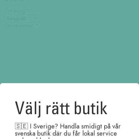
Ditt betyg
*
Din recension
*
Namn
*
Välj rätt butik
E-post
*
🇸🇪 I Sverige? Handla smidigt på vår
Spara mitt namn, min e-postadress och webbplats i denna
svenska butik där du får lokal service
webbläsare till nästa gång jag skriver en kommentar.