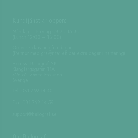
Kundtjänst är öppen:
Måndag – Fredag 08:30-15:30
(Lunch 12:00 – 13:00)
Order skickas helgfria dagar.
(Pennor med gravyr tar ett par extra dagar i hantering)
Adress: Ballograf AB
Klangfärgsgatan 11A
426 52 Västra Frölunda
Sverige
Tel: 031-769 14 40
Fax: 031-769 14 59
support@ballograf.se
Om Ballograf