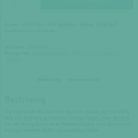
Wildlife
LÄGG TILL I VARUKORG
3x
Stitched
Notebook
3-pack skrivböcker med djurmotiv i linjerat, blankt och
Set
punktmönstrat utförande.
(A5
Mini)
mängd
Artikelnr:
OH12478
Kategorier:
Anteckningsblock
,
Ohh Deer
,
Sortiment
,
Tillbehör
Beskrivning
Recensioner (0)
Beskrivning
Tre stycken skrivböcker med djurmotiv passar dig som vill ha
små och praktiska skrivböcker i härliga färger. Varje skrivbok
har ett omslag illustrerat av Natasha Durley, med djurlivsmotiv
som ger setet en lekfull och personlig känsla.