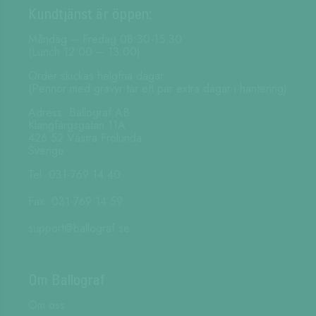
Kundtjänst är öppen:
Måndag – Fredag 08:30-15:30
(Lunch 12:00 – 13:00)
Order skickas helgfria dagar.
(Pennor med gravyr tar ett par extra dagar i hantering)
Adress: Ballograf AB
Klangfärgsgatan 11A
426 52 Västra Frölunda
Sverige
Tel: 031-769 14 40
Fax: 031-769 14 59
support@ballograf.se
Om Ballograf
Om oss