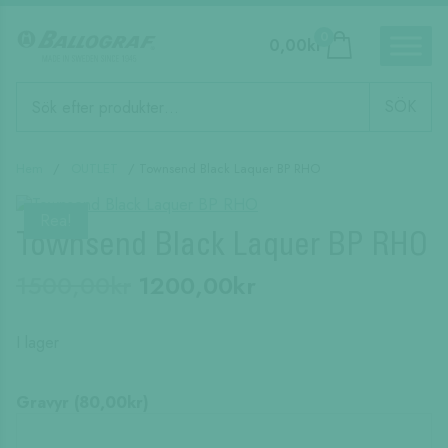
0
0,00
kr
Produktsökning
SÖK
Hem
/
OUTLET
/ Townsend Black Laquer BP RHO
Rea!
Townsend Black Laquer BP RHO
Det
Det
1500,00
kr
1200,00
kr
ursprungliga
nuvarande
priset
priset
I lager
var:
är:
1500,00kr.
1200,00kr.
Gravyr (
80,00
kr
)