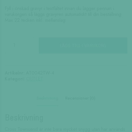
Fyll i önskad gravyr i textfältet innan du lägger pennan i
varukorgen så läggs gravyren automatiskt till din beställning.
Max 22 tecken inkl. mellanslag.
Townsend
Black
LÄGG TILL I VARUKORG
Laquer
BP
RHO
mängd
Artikelnr:
AT0042TW-4
Kategori:
OUTLET
Beskrivning
Recensioner (0)
Beskrivning
Cross Townsend är inte bara mycket snygg utan har används