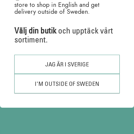
store to shop in English and get
Andra köpte även
delivery outside of Sweden.
Välj din butik
och upptäck vårt
sortiment.
Ballograf Epoca P set
Ballograf Epoca P
0.7 stift- och
Kulspetspenna
kulspetspenna
JAG ÄR I SVERIGE
140,00
kr
90,00
kr
I'M OUTSIDE OF SWEDEN