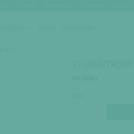
 oss
Kontakt
Återförsäljare
Inspiration
Ballograf
ECO FRIENDLY
RUMÄRKEN
OUTLET
RT BLÅTT
STUDENTKORT
59,00
kr
I lager
STUDENTKORT
BLÅTT
mängd