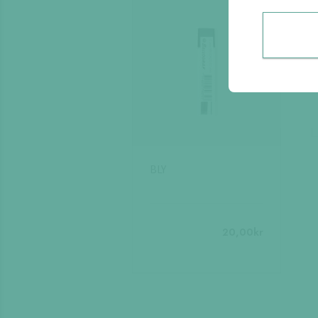
BLY
20,00
kr