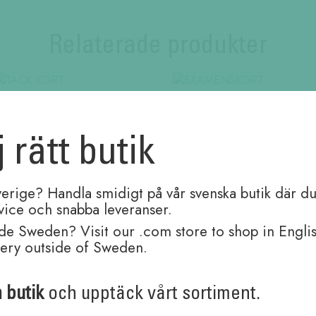
Relaterade produkter
TACK KORT
EXAMENSKORT
j rätt butik
35,00
kr
59,00
kr
verige? Handla smidigt på vår svenska butik där du
rvice och snabba leveranser.
de Sweden? Visit our .com store to shop in Engli
very outside of Sweden.
Andra köpte även
n butik
och upptäck vårt sortiment.