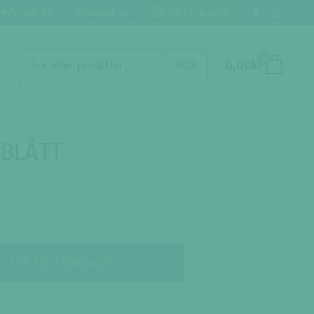
SE
svenska
 nyhetsbrev
Presenttips
Produktsökning
0
SÖK
0,00
kr
 BLÅTT
LÄGG TILL I VARUKORG