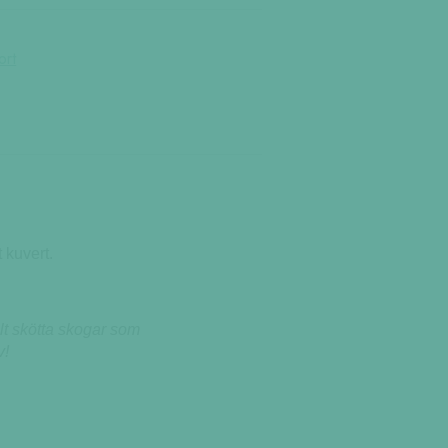
ort
 kuvert.
llt skötta skogar som
v!