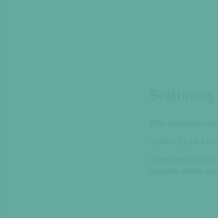
Beskrivning
Blått studentkort m
Storlek: 11,5 x 17 c
Detta kort är FSC-mä
uppfyller strikta mil