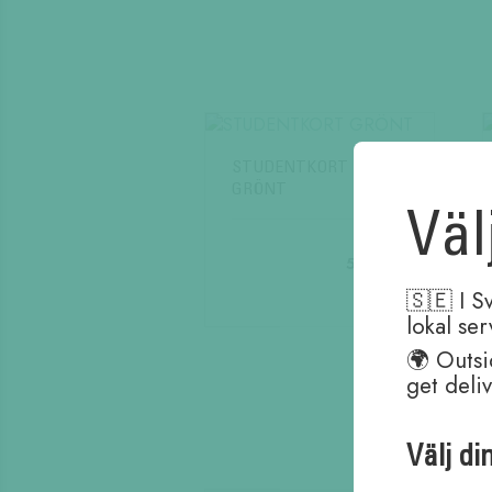
STUDENTKORT
GRÖNT
Väl
59,00
kr
🇸🇪 I S
lokal se
🌍 Outsi
get deli
Välj di