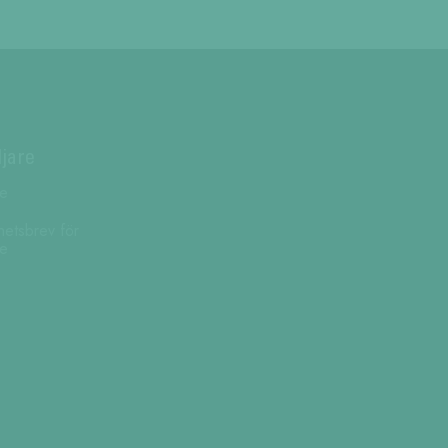
ljare
re
hetsbrev för
re