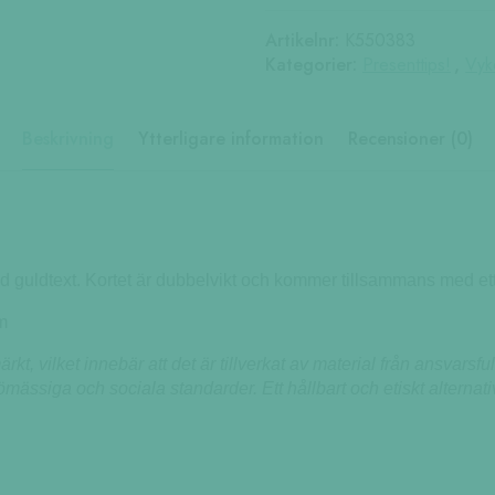
Artikelnr:
K550383
Kategorier:
Presenttips!
,
Vyk
Beskrivning
Ytterligare information
Recensioner (0)
ed guldtext. Kortet är dubbelvikt och kommer tillsammans med ett
m
rkt, vilket innebär att det är tillverkat av material från ansvarsfu
jömässiga och sociala standarder. Ett hållbart och etiskt alternati