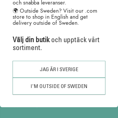
och snabba leveranser.
🌍 Outside Sweden? Visit our .com
store to shop in English and get
Kundtjänst är öppen:
delivery outside of Sweden.
Måndag – Fredag 08:30-15:30
(Lunch 12:00 – 13:00)
Välj din butik
och upptäck vårt
Order skickas helgfria dagar.
sortiment.
(Pennor med gravyr tar ett par extra dagar i hantering)
Adress: Ballograf AB
Klangfärgsgatan 11A
JAG ÄR I SVERIGE
426 52 Västra Frölunda
Sverige
Tel: 031-769 14 40
I'M OUTSIDE OF SWEDEN
Fax: 031-769 14 59
support@ballograf.se