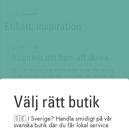
Hem
»
inspiration
Etikett:
inspiration
2019-05-22
Inspirera ditt barn att skriva
Vare sig ditt barn kan skriva sedan länge eller precis
börjat finns det en hel del saker man kan göra för att
få dem mer inspirerade att skriva.
Läs mer
Välj rätt butik
🇸🇪 I Sverige? Handla smidigt på vår
svenska butik där du får lokal service