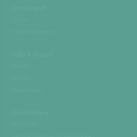
Om Ballograf
Om oss
Ballograf nyhetsbrev
Hjälp & Support
Kontakt
Köpvillkor
Integritetspolicy
Återförsäljare
ÅF-Material
Ballograf nyhetsbrev för Återförsäljare