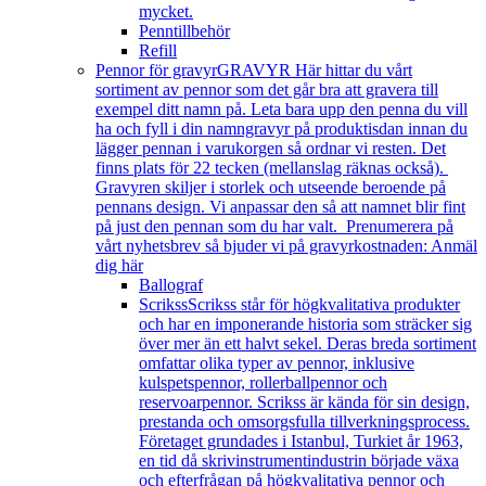
mycket.
Penntillbehör
Refill
Pennor för gravyr
GRAVYR Här hittar du vårt
sortiment av pennor som det går bra att gravera till
exempel ditt namn på. Leta bara upp den penna du vill
ha och fyll i din namngravyr på produktisdan innan du
lägger pennan i varukorgen så ordnar vi resten. Det
finns plats för 22 tecken (mellanslag räknas också).
Gravyren skiljer i storlek och utseende beroende på
pennans design. Vi anpassar den så att namnet blir fint
på just den pennan som du har valt. Prenumerera på
vårt nyhetsbrev så bjuder vi på gravyrkostnaden: Anmäl
dig här
Ballograf
Scrikss
Scrikss står för högkvalitativa produkter
och har en imponerande historia som sträcker sig
över mer än ett halvt sekel. Deras breda sortiment
omfattar olika typer av pennor, inklusive
kulspetspennor, rollerballpennor och
reservoarpennor. Scrikss är kända för sin design,
prestanda och omsorgsfulla tillverkningsprocess.
Företaget grundades i Istanbul, Turkiet år 1963,
en tid då skrivinstrumentindustrin började växa
och efterfrågan på högkvalitativa pennor och