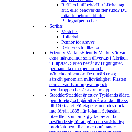
Refill och tillbehör
Har bläcket tagit
slut, eller behöver du fler sudd? Du
hittar tillbehören till din
Ballografpenna här.
Scrikss
Modeller
Rollerball
Pennor för gravyr
Refiller och tillbehör
Friendly Markers
Friendly Markers är våra
egna märkpennor som tillverkas i fabriken
i Filipstad. Serien består av Highlighter,
permanenta märkpennor och
Whiteboardpennor. De utmärker sig
särskilt genom sin miljövänlighet. Plasten
som används är mijövänlig och
pennkroppen består av returpapp.
Staedtler
Staedtler är ett av Tysklands äldsta
pennföretag och går att spåra ända tillbaks
till 1600-talet. Företaget grundades dock
inte förrän 1835 när Johann Sebastian
Staedtler, som lärt sig yrket av sin far,
bestämde sig för att göra den småskaliga
produktionen till en mer omfattande