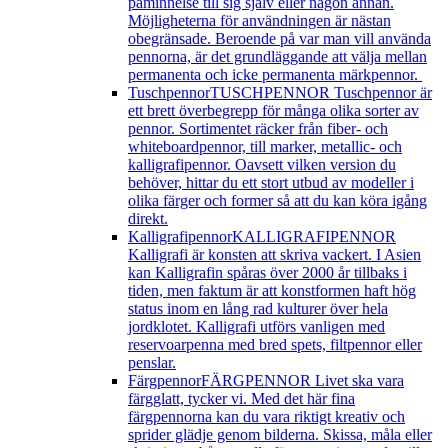
påminnelse till sig själv eller någon annan.
Möjligheterna för användningen är nästan
obegränsade. Beroende på var man vill använda
pennorna, är det grundläggande att välja mellan
permanenta och icke permanenta märkpennor.
Tuschpennor
TUSCHPENNOR Tuschpennor är
ett brett överbegrepp för många olika sorter av
pennor. Sortimentet räcker från fiber- och
whiteboardpennor, till marker, metallic- och
kalligrafipennor. Oavsett vilken version du
behöver, hittar du ett stort utbud av modeller i
olika färger och former så att du kan köra igång
direkt.
Kalligrafipennor
KALLIGRAFIPENNOR
Kalligrafi är konsten att skriva vackert. I Asien
kan Kalligrafin spåras över 2000 år tillbaks i
tiden, men faktum är att konstformen haft hög
status inom en lång rad kulturer över hela
jordklotet. Kalligrafi utförs vanligen med
reservoarpenna med bred spets, filtpennor eller
penslar.
Färgpennor
FÄRGPENNOR Livet ska vara
färgglatt, tycker vi. Med det här fina
färgpennorna kan du vara riktigt kreativ och
sprider glädje genom bilderna. Skissa, måla eller