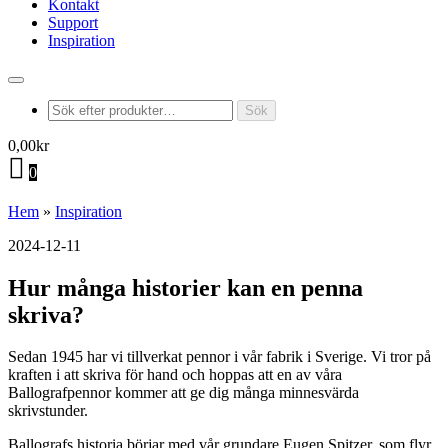
Kontakt
Support
Inspiration
Produktsökning
Sök
0,00
kr
0
Hem
»
Inspiration
2024-12-11
Hur många historier kan en penna
skriva?
Sedan 1945 har vi tillverkat pennor i vår fabrik i Sverige. Vi tror på
kraften i att skriva för hand och hoppas att en av våra
Ballografpennor kommer att ge dig många minnesvärda
skrivstunder.
Ballografs historia börjar med vår grundare Eugen Spitzer, som flyr