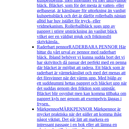
kulspetspenna, men innehåller ett mer lättflytande
bläck. Bläcket, som för det mesta är vatten- eller
gelbaserat, är känsligare för uttorkning än vanligt
kulspetssbläck och det är därför rollerballs nästan
alltid har huv istället för tryck- eller
vridmekanism. Rollerballbläck sugs upp av
pappret i större utsträckning än vanligt bläck
vilket ger en väldigt mjuk och friktionsfri
skrivkänsla.
Raderbart pennor
RADERBARA PENNOR Här
hittar du vårt urval av pennor med raderbart
bläck. Ibland behöver vi kunna sudda bort det vi
har skrivitoch då passar det perfekt med en penna
där bläcket är möjligt att radera. Ett bläck som är
raderbart är värmekänsligt och med det menas att
det försvinner när det värms upp. Med hjälp av
ett suddgummi hettas pappret och bläcket upp när
det suddas genom den friktion som uppstår.
Bläcket blir osynligt men kan komma tillbaka om
pappret kyls ner genom att exempelvis läggas i
frysen.
Märkpennor
MÄRKPENNOR Märkpennor är
mycket praktiska när det gäller att komma ihåg
något viktigt. Det går lätt att markera en
intressant passage i en bok eller att lämna en