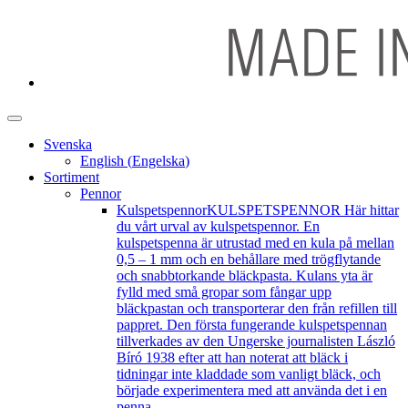
Svenska
English
(
Engelska
)
Sortiment
Pennor
Kulspetspennor
KULSPETSPENNOR Här hittar
du vårt urval av kulspetspennor. En
kulspetspenna är utrustad med en kula på mellan
0,5 – 1 mm och en behållare med trögflytande
och snabbtorkande bläckpasta. Kulans yta är
fylld med små gropar som fångar upp
bläckpastan och transporterar den från refillen till
pappret. Den första fungerande kulspetspennan
tillverkades av den Ungerske journalisten László
Bíró 1938 efter att han noterat att bläck i
tidningar inte kladdade som vanligt bläck, och
började experimentera med att använda det i en
penna.