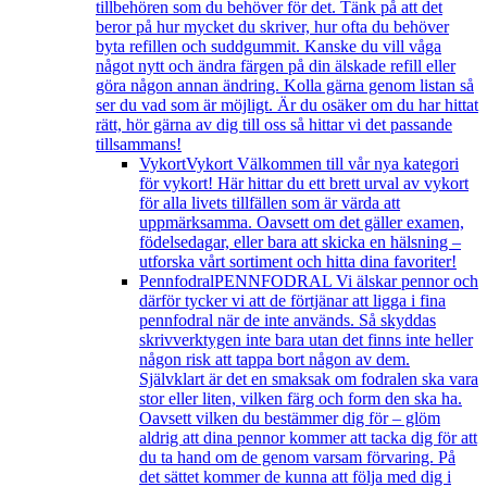
tillbehören som du behöver för det. Tänk på att det
beror på hur mycket du skriver, hur ofta du behöver
byta refillen och suddgummit. Kanske du vill våga
något nytt och ändra färgen på din älskade refill eller
göra någon annan ändring. Kolla gärna genom listan så
ser du vad som är möjligt. Är du osäker om du har hittat
rätt, hör gärna av dig till oss så hittar vi det passande
tillsammans!
Vykort
Vykort Välkommen till vår nya kategori
för vykort! Här hittar du ett brett urval av vykort
för alla livets tillfällen som är värda att
uppmärksamma. Oavsett om det gäller examen,
födelsedagar, eller bara att skicka en hälsning –
utforska vårt sortiment och hitta dina favoriter!
Pennfodral
PENNFODRAL Vi älskar pennor och
därför tycker vi att de förtjänar att ligga i fina
pennfodral när de inte används. Så skyddas
skrivverktygen inte bara utan det finns inte heller
någon risk att tappa bort någon av dem.
Självklart är det en smaksak om fodralen ska vara
stor eller liten, vilken färg och form den ska ha.
Oavsett vilken du bestämmer dig för – glöm
aldrig att dina pennor kommer att tacka dig för att
du ta hand om de genom varsam förvaring. På
det sättet kommer de kunna att följa med dig i