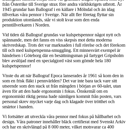
från Österrike till Sverige strax före andra världskrigets utbrott. År
1945 grundar han Ballograf i en källare i Mölndal och än idag
tillverkas våra pennor i Sverige. När allt fler företag flyttar sin
produktion utomlands, står vi stolt kvar som den enda
penntillverkaren i Norden.
Vid tiden då Ballograf grundas var kulspetspennor något nytt och
spännande, men det fanns en viss skepsis mot detta moderna
skrivredskap. Trots det var marknaden i full rörelse och det förekom
till och med kulspetspenna-smuggling. Ett minnesvärt exempel är
händelsen i Göteborg där en besättningsman på fartyget Gripsholm
blev avslöjad med en specialgjord väst som gömde hela 180
kulspetspennor!
Visste du att när Ballograf Epoca lanserades år 1961 så kom den in
som en frisk fläkt i pennvärlden? Det var inte bara tack vare sitt
utseende som den stack ut från mängden i början av 60-talet, utan
även för att den hade ergonomin i fokus. Önskemål om en
ergonomiskt riktig penna hade nämligen kommit från posten, vars
personal skrev mycket varje dag och klagade över trötthet och
smärtor i handen.
Vi fortsätter att utveckla våra pennor med fokus på hållbarhet och
design. Våra patroner innehåller bläck certifierat med Svenskt Arkiv
och har en skrivlängd på 8 000 meter, vilket motsvarar ca 400