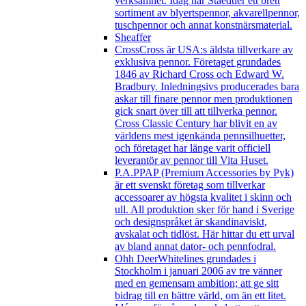
verksamhet. Idag har Staedtler ett brett
sortiment av blyertspennor, akvarellpennor,
tuschpennor och annat konstnärsmaterial.
Sheaffer
Cross
Cross är USA:s äldsta tillverkare av
exklusiva pennor. Företaget grundades
1846 av Richard Cross och Edward W.
Bradbury. Inledningsivs producerades bara
askar till finare pennor men produktionen
gick snart över till att tillverka pennor.
Cross Classic Century har blivit en av
världens mest igenkända pennsilhuetter,
och företaget har länge varit officiell
leverantör av pennor till Vita Huset.
P.A.P
PAP (Premium Accessories by Pyk)
är ett svenskt företag som tillverkar
accessoarer av högsta kvalitet i skinn och
ull. All produktion sker för hand i Sverige
och designspråket är skandinaviskt,
avskalat och tidlöst. Här hittar du ett urval
av bland annat dator- och pennfodral.
Ohh Deer
Whitelines grundades i
Stockholm i januari 2006 av tre vänner
med en gemensam ambition; att ge sitt
bidrag till en bättre värld, om än ett litet.