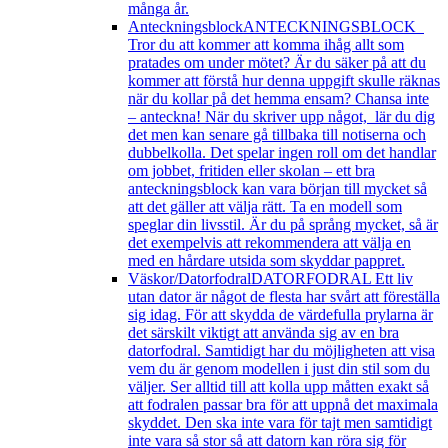
många år.
Anteckningsblock
ANTECKNINGSBLOCK
Tror du att kommer att komma ihåg allt som
pratades om under mötet? Är du säker på att du
kommer att förstå hur denna uppgift skulle räknas
när du kollar på det hemma ensam? Chansa inte
– anteckna! När du skriver upp något, lär du dig
det men kan senare gå tillbaka till notiserna och
dubbelkolla. Det spelar ingen roll om det handlar
om jobbet, fritiden eller skolan – ett bra
anteckningsblock kan vara början till mycket så
att det gäller att välja rätt. Ta en modell som
speglar din livsstil. Är du på språng mycket, så är
det exempelvis att rekommendera att välja en
med en hårdare utsida som skyddar pappret.
Väskor/Datorfodral
DATORFODRAL Ett liv
utan dator är något de flesta har svårt att föreställa
sig idag. För att skydda de värdefulla prylarna är
det särskilt viktigt att använda sig av en bra
datorfodral. Samtidigt har du möjligheten att visa
vem du är genom modellen i just din stil som du
väljer. Ser alltid till att kolla upp måtten exakt så
att fodralen passar bra för att uppnå det maximala
skyddet. Den ska inte vara för tajt men samtidigt
inte vara så stor så att datorn kan röra sig för