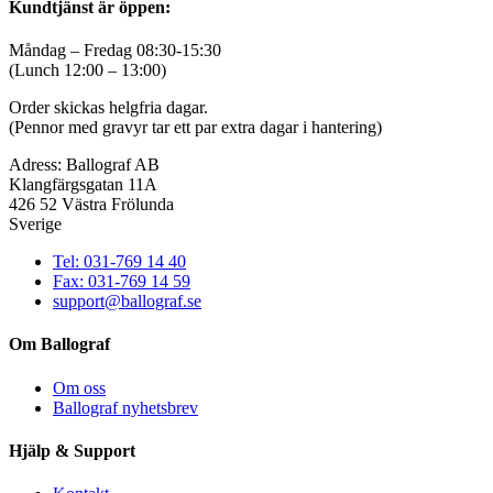
facebook
twitter
linkedin
pinterest
Kundtjänst är öppen:
Måndag – Fredag 08:30-15:30
(Lunch 12:00 – 13:00)
Order skickas helgfria dagar.
(Pennor med gravyr tar ett par extra dagar i hantering)
Adress: Ballograf AB
Klangfärgsgatan 11A
426 52 Västra Frölunda
Sverige
Tel: 031-769 14 40
Fax: 031-769 14 59
support@ballograf.se
Om Ballograf
Om oss
Ballograf nyhetsbrev
Hjälp & Support