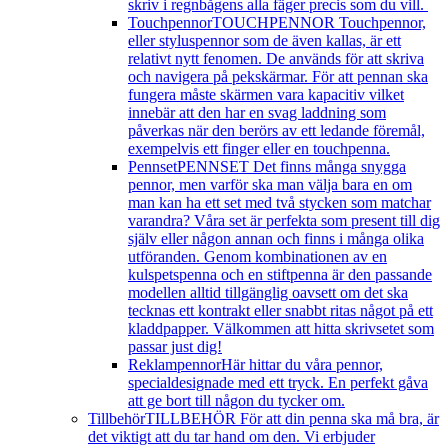
skriv i regnbågens alla fäger precis som du vill.
Touchpennor
TOUCHPENNOR Touchpennor,
eller styluspennor som de även kallas, är ett
relativt nytt fenomen. De används för att skriva
och navigera på pekskärmar. För att pennan ska
fungera måste skärmen vara kapacitiv vilket
innebär att den har en svag laddning som
påverkas när den berörs av ett ledande föremål,
exempelvis ett finger eller en touchpenna.
Pennset
PENNSET Det finns många snygga
pennor, men varför ska man välja bara en om
man kan ha ett set med två stycken som matchar
varandra? Våra set är perfekta som present till dig
själv eller någon annan och finns i många olika
utföranden. Genom kombinationen av en
kulspetspenna och en stiftpenna är den passande
modellen alltid tillgänglig oavsett om det ska
tecknas ett kontrakt eller snabbt ritas något på ett
kladdpapper. Välkommen att hitta skrivsetet som
passar just dig!
Reklampennor
Här hittar du våra pennor,
specialdesignade med ett tryck. En perfekt gåva
att ge bort till någon du tycker om.
Tillbehör
TILLBEHÖR För att din penna ska må bra, är
det viktigt att du tar hand om den. Vi erbjuder