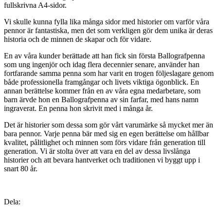
fullskrivna A4-sidor.
Vi skulle kunna fylla lika många sidor med historier om varför våra
pennor är fantastiska, men det som verkligen gör dem unika är deras
historia och de minnen de skapar och för vidare.
En av våra kunder berättade att han fick sin första Ballografpenna
som ung ingenjör och idag flera decennier senare, använder han
fortfarande samma penna som har varit en trogen följeslagare genom
både professionella framgångar och livets viktiga ögonblick. En
annan berättelse kommer från en av våra egna medarbetare, som
barn ärvde hon en Ballografpenna av sin farfar, med hans namn
ingraverat. En penna hon skrivit med i många år.
Det är historier som dessa som gör vårt varumärke så mycket mer än
bara pennor. Varje penna bär med sig en egen berättelse om hållbar
kvalitet, pålitlighet och minnen som förs vidare från generation till
generation. Vi är stolta över att vara en del av dessa livslånga
historier och att bevara hantverket och traditionen vi byggt upp i
snart 80 år.
Dela
Dela
Dela
Dela
Dela:
på
på
på
på