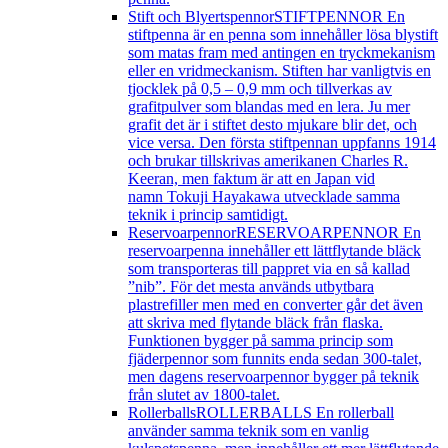
Stift och Blyertspennor
STIFTPENNOR En
stiftpenna är en penna som innehåller lösa blystift
som matas fram med antingen en tryckmekanism
eller en vridmeckanism. Stiften har vanligtvis en
tjocklek på 0,5 – 0,9 mm och tillverkas av
grafitpulver som blandas med en lera. Ju mer
grafit det är i stiftet desto mjukare blir det, och
vice versa. Den första stiftpennan uppfanns 1914
och brukar tillskrivas amerikanen Charles R.
Keeran, men faktum är att en Japan vid
namn Tokuji Hayakawa utvecklade samma
teknik i princip samtidigt.
Reservoarpennor
RESERVOARPENNOR En
reservoarpenna innehåller ett lättflytande bläck
som transporteras till pappret via en så kallad
”nib”. För det mesta används utbytbara
plastrefiller men med en converter går det även
att skriva med flytande bläck från flaska.
Funktionen bygger på samma princip som
fjäderpennor som funnits enda sedan 300-talet,
men dagens reservoarpennor bygger på teknik
från slutet av 1800-talet.
Rollerballs
ROLLERBALLS En rollerball
använder samma teknik som en vanlig