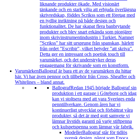
liknande produkter ökade. Med visionärt
tänkande och en stark vilja att erbjuda överlägsna
skrivredskap, föddes Scrikss som ett företag med
en tydlig inriktning på både design och
funktionalitet. De har skapat flera banbrytande
produkter och blev snart erkända som pionjärer
inom skrivinstrumentindustrin i Turkiet. Namnet
”Scrikss” har sitt ursprung från spanskan, härlett
från ordet ”Escribir”, vilket betyder ”att skriva”.
Detta ger en intressant och poetisk touch till
varumärket, och det understryker deras
engagemang för skrivande som en konstform.
Varumärken
Ballograf är bara ett av de varumärken du hittar
här. Vi har även pennor och tillbehör från Cross, Sheaffer och
Whitelines – bland annat.
Ballograf
Redan 1945 började Ballograf sin
produktion i ett garage i Göteborg och idag
kan vi stoltsera med att vara Sveriges enda
penntillverkare. Genom åren har vi
kontinuerligt utvecklat och förbättrat våra
produkter, så det är med gott samvete vi
lämnar livstids garanti på varje stiftpenna
och kulspetspenna som lämnar vår fabrik.
Modeller
Ballograf står för tidlös
svensk design, något som Epoca,