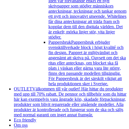
Idén var förvånande enkel ett nytt
skrivpapper som stödjer människors
anteckningar, teckningar och tankar genom
ett nytt och innovativt utseende. Whitelines
får dina anteckningar att träda fram och
kopplar dem till den digitala världen. Det
är enkelt; mörka linjer stör, vita linjer
stödjer.
Pappersbruk
Pappersbruk erbjuder
svensktillverkade block i högt kvalité och
fin design. Pappret är miljövänligt och
angenämt att skriva på. Oavsett om det ska
ritas eller antecknas, om blocket ska få
plats i väskan eller gärna vara lite större,
finns den passande modellen tillgänglig.
För Pappersbruk är det särskilt viktigt att
hela produktionen sker i Sverige.
OUTLET
Välkommen till vår outlet! Här hittar du produkter
med upp till 70% rabatt. De pennor och tillbehör som du hittar
här kan exempelvis vara ångrade köp, skadade förpackningar,
produkter som blivit reparerade eller utgående modeller. Alla
produkter är kontrollerade och fungerar som de ska och säljs
med normal garanti om inget annat framgår.
Eco friendly
Om oss