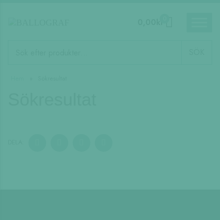
0
0,00
kr
Produktsökning
SÖK
Hem
»
Sökresultat
Sökresultat
DELA
DELA
DELA
DELA
DELA:
PÅ
PÅ
PÅ
PÅ
FACEBOOK
TWITTER
LINKEDIN
PINTEREST