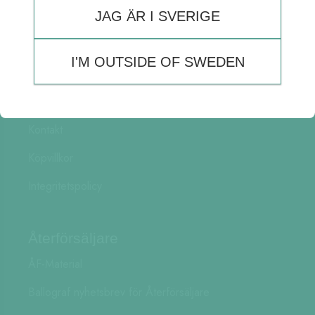
JAG ÄR I SVERIGE
Om oss
Ballograf nyhetsbrev
I'M OUTSIDE OF SWEDEN
Hjälp & Support
Kontakt
Köpvillkor
Integritetspolicy
Återförsäljare
ÅF-Material
Ballograf nyhetsbrev för Återförsäljare