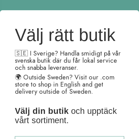
Kundtjänst är öppen:
Måndag – Fredag 08:30-15:30
Välj rätt butik
(Lunch 12:00 – 13:00)
Order skickas helgfria dagar.
(Pennor med gravyr tar ett par extra dagar i hantering)
🇸🇪 I Sverige? Handla smidigt på vår
svenska butik där du får lokal service
Adress: Ballograf AB
Klangfärgsgatan 11A
och snabba leveranser.
426 52 Västra Frölunda
🌍 Outside Sweden? Visit our .com
Sverige
store to shop in English and get
Tel: 031-769 14 40
delivery outside of Sweden.
Fax: 031-769 14 59
Välj din butik
och upptäck
support@ballograf.se
vårt sortiment.
Om Ballograf