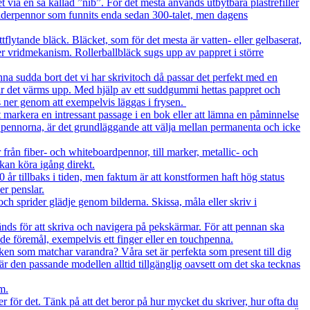
a en så kallad ”nib”. För det mesta används utbytbara plastrefiller
jäderpennor som funnits enda sedan 300-talet, men dagens
tande bläck. Bläcket, som för det mesta är vatten- eller gelbaserat,
eller vridmekanism. Rollerballbläck sugs upp av pappret i större
udda bort det vi har skrivitoch då passar det perfekt med en
 när det värms upp. Med hjälp av ett suddgummi hettas pappret och
 ner genom att exempelvis läggas i frysen.
arkera en intressant passage i en bok eller att lämna en påminnelse
 pennorna, är det grundläggande att välja mellan permanenta och icke
ån fiber- och whiteboardpennor, till marker, metallic- och
 kan köra igång direkt.
 tillbaks i tiden, men faktum är att konstformen haft hög status
er penslar.
h sprider glädje genom bilderna. Skissa, måla eller skriv i
s för att skriva och navigera på pekskärmar. För att pennan ska
de föremål, exempelvis ett finger eller en touchpenna.
 som matchar varandra? Våra set är perfekta som present till dig
 den passande modellen alltid tillgänglig oavsett om det ska tecknas
m.
för det. Tänk på att det beror på hur mycket du skriver, hur ofta du