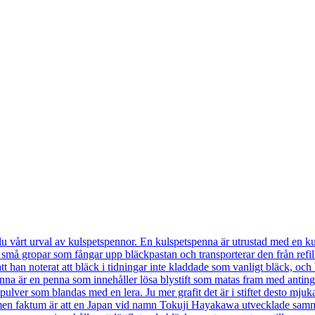
t urval av kulspetspennor. En kulspetspenna är utrustad med en kul
små gropar som fångar upp bläckpastan och transporterar den från refill
t han noterat att bläck i tidningar inte kladdade som vanligt bläck, oc
är en penna som innehåller lösa blystift som matas fram med antingen
tpulver som blandas med en lera. Ju mer grafit det är i stiftet desto mju
men faktum är att en Japan vid namn Tokuji Hayakawa utvecklade samma