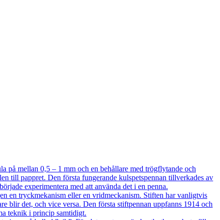
a på mellan 0,5 – 1 mm och en behållare med trögflytande och
en till pappret. Den första fungerande kulspetspennan tillverkades av
h började experimentera med att använda det i en penna.
 en tryckmekanism eller en vridmeckanism. Stiften har vanligtvis
kare blir det, och vice versa. Den första stiftpennan uppfanns 1914 och
 teknik i princip samtidigt.