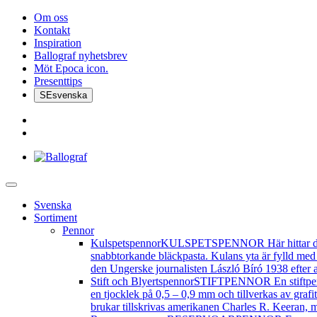
Om oss
Kontakt
Inspiration
Ballograf nyhetsbrev
Möt Epoca icon.
Presenttips
SE
svenska
Svenska
Sortiment
Pennor
Kulspetspennor
KULSPETSPENNOR Här hittar du vår
snabbtorkande bläckpasta. Kulans yta är fylld med 
den Ungerske journalisten László Bíró 1938 efter at
Stift och Blyertspennor
STIFTPENNOR En stiftpenna 
en tjocklek på 0,5 – 0,9 mm och tillverkas av grafi
brukar tillskrivas amerikanen Charles R. Keeran, 