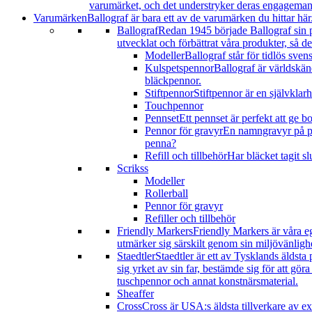
varumärket, och det understryker deras engageman
Varumärken
Ballograf är bara ett av de varumärken du hittar hä
Ballograf
Redan 1945 började Ballograf sin p
utvecklat och förbättrat våra produkter, så d
Modeller
Ballograf står för tidlös sve
Kulspetspennor
Ballograf är världskän
bläckpennor.
Stiftpennor
Stiftpennor är en självklar
Touchpennor
Pennset
Ett pennset är perfekt att ge b
Pennor för gravyr
En namngravyr på pe
penna?
Refill och tillbehör
Har bläcket tagit sl
Scrikss
Modeller
Rollerball
Pennor för gravyr
Refiller och tillbehör
Friendly Markers
Friendly Markers är våra e
utmärker sig särskilt genom sin miljövänlig
Staedtler
Staedtler är ett av Tysklands äldsta
sig yrket av sin far, bestämde sig för att gö
tuschpennor och annat konstnärsmaterial.
Sheaffer
Cross
Cross är USA:s äldsta tillverkare av 