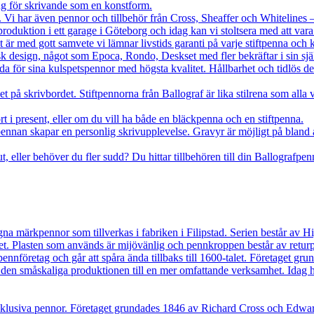
g för skrivande som en konstform.
r. Vi har även pennor och tillbehör från Cross, Sheaffer och Whitelines 
roduktion i ett garage i Göteborg och idag kan vi stoltsera med att var
et är med gott samvete vi lämnar livstids garanti på varje stiftpenna oc
nsk design, något som Epoca, Rondo, Deskset med fler bekräftar i sin sj
da för sina kulspetspennor med högsta kvalitet. Hållbarhet och tidlös de
het på skrivbordet. Stiftpennorna från Ballograf är lika stilrena som al
ort i present, eller om du vill ha både en bläckpenna och en stiftpenna.
nnan skapar en personlig skrivupplevelse. Gravyr är möjligt på bland 
ut, eller behöver du fler sudd? Du hittar tillbehören till din Ballografpen
gna märkpennor som tillverkas i fabriken i Filipstad. Serien består a
het. Plasten som används är mijövänlig och pennkroppen består av retur
 pennföretag och går att spåra ända tillbaks till 1600-talet. Företaget g
ra den småskaliga produktionen till en mer omfattande verksamhet. Idag ha
exklusiva pennor. Företaget grundades 1846 av Richard Cross och Edward