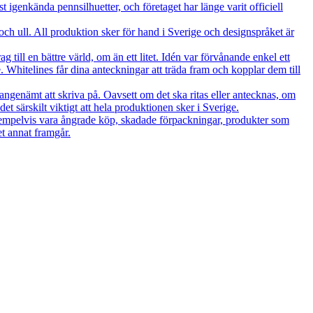
t igenkända pennsilhuetter, och företaget har länge varit officiell
och ull. All produktion sker för hand i Sverige och designspråket är
till en bättre värld, om än ett litet. Idén var förvånande enkel ett
 Whitelines får dina anteckningar att träda fram och kopplar dem till
angenämt att skriva på. Oavsett om det ska ritas eller antecknas, om
et särskilt viktigt att hela produktionen sker i Sverige.
exempelvis vara ångrade köp, skadade förpackningar, produkter som
et annat framgår.