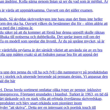
nan ändring. Kolla gärna genom listan så ser du vad som är möjligt. Är
n som är värda att uppmärksamma. Oavsett om det gäller examen,
nds. Så skyddas skrivverktygen inte bara utan det finns inte heller
 form den ska ha. Oavsett vilken du bestämmer dig för – glöm aldrig att
ja med dig i många år.
er på att du kommer att förstå hur denna uppgift skulle räknas
baka till notiserna och dubbelkolla. Det spelar ingen roll om det
t. Ta en modell som speglar din livsstil. Är du på språng mycket, så är
ärdefulla prylarna är det särskilt viktigt att använda sig av en bra
kolla upp måtten exakt så att fodralen passar bra för att uppnå det
ra upp den penna du vill ha och fyll i din namngravyr på produktisdan
jer i storlek och utseende beroende på pennans design. Vi anpassar den
äl dig här
el. Deras breda sortiment omfattar olika typer av pennor, inklusive
ingsprocess. Företaget grundades i Istanbul, Turkiet år 1963, en tid då
t tänkande och en stark vilja att erbjuda överlägsna skrivredskap,
e produkter och blev snart erkända som pionjärer inom
yder ”att skriva”. Detta ger en intressant och poetisk touch till