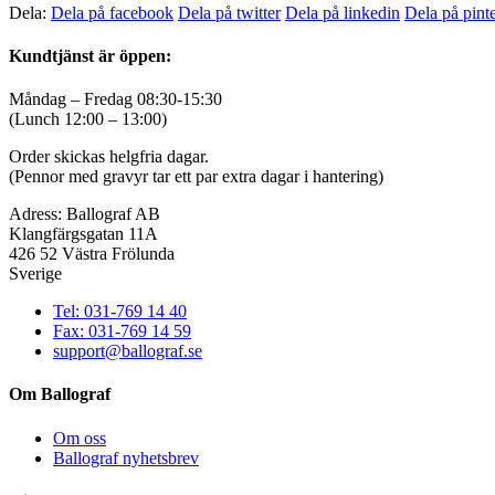
Dela:
Dela på facebook
Dela på twitter
Dela på linkedin
Dela på pinte
Kundtjänst är öppen:
Måndag – Fredag 08:30-15:30
(Lunch 12:00 – 13:00)
Order skickas helgfria dagar.
(Pennor med gravyr tar ett par extra dagar i hantering)
Adress: Ballograf AB
Klangfärgsgatan 11A
426 52 Västra Frölunda
Sverige
Tel: 031-769 14 40
Fax: 031-769 14 59
support@ballograf.se
Om Ballograf
Om oss
Ballograf nyhetsbrev