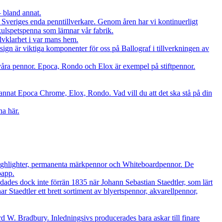
– bland annat.
a Sveriges enda penntillverkare. Genom åren har vi kontinuerligt
h kulspetspenna som lämnar vår fabrik.
älvklarhet i var mans hem.
sign är viktiga komponenter för oss på Ballograf i tillverkningen av
la våra pennor. Epoca, Rondo och Elox är exempel på stiftpennor.
annat Epoca Chrome, Elox, Rondo. Vad vill du att det ska stå på din
na här.
v Highlighter, permanenta märkpennor och Whiteboardpennor. De
papp.
rundades dock inte förrän 1835 när Johann Sebastian Staedtler, som lärt
r Staedtler ett brett sortiment av blyertspennor, akvarellpennor,
 W. Bradbury. Inledningsivs producerades bara askar till finare