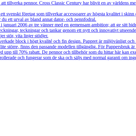
att tillverka pennor. Cross Classic Century har blivit en av världens mes
 svenskt företag som tillverkar accessoarer av högsta kvalitet i skinn 
ar du ett urval av bland annat dator- och pennfodral.
januari 2006 av tre vänner med en gemensam ambition; att ge sitt bidrag 
ckningar, teckningar och tankar genom ett nytt och innovativt utseende.
r stör, vita linjer stödjer.
erkade block i högt kvalité och fin design. Pappret är miljövänligt och 
 lite större, finns den passande modellen tillgänglig. För Pappersbruk är d
ed upp till 70% rabatt. De pennor och tillbehör som du hittar här kan 
ntrollerade och fungerar som de ska och säljs med normal garanti om ing