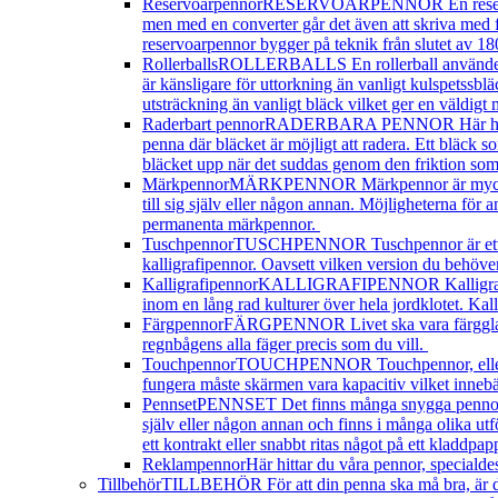
Reservoarpennor
RESERVOARPENNOR En reservoarpenn
men med en converter går det även att skriva med 
reservoarpennor bygger på teknik från slutet av 180
Rollerballs
ROLLERBALLS En rollerball använder sam
är känsligare för uttorkning än vanligt kulspetssbläc
utsträckning än vanligt bläck vilket ger en väldigt 
Raderbart pennor
RADERBARA PENNOR Här hittar du 
penna där bläcket är möjligt att radera. Ett bläck
bläcket upp när det suddas genom den friktion som
Märkpennor
MÄRKPENNOR Märkpennor är mycket prakt
till sig själv eller någon annan. Möjligheterna fö
permanenta märkpennor.
Tuschpennor
TUSCHPENNOR Tuschpennor är ett brett
kalligrafipennor. Oavsett vilken version du behöver,
Kalligrafipennor
KALLIGRAFIPENNOR Kalligrafi är ko
inom en lång rad kulturer över hela jordklotet. Kal
Färgpennor
FÄRGPENNOR Livet ska vara färgglatt, t
regnbågens alla fäger precis som du vill.
Touchpennor
TOUCHPENNOR Touchpennor, eller styl
fungera måste skärmen vara kapacitiv vilket innebä
Pennset
PENNSET Det finns många snygga pennor, me
själv eller någon annan och finns i många olika ut
ett kontrakt eller snabbt ritas något på ett kladdpa
Reklampennor
Här hittar du våra pennor, specialde
Tillbehör
TILLBEHÖR För att din penna ska må bra, är det 