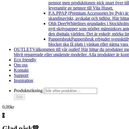
pennor men produktionen gick snart över till 
leverantör av pennor till Vita Huset.
P.A.P
PAP (Premium Accessories by Pyk) är ett
skandinaviskt, avskalat och tidlöst. Här hitt
Ohh Deer
Whitelines grundades i Stockholm i 
nytt skrivpapper som stödjer människors ante
den digitala världen. Det är enkelt; mörka linje
Pappersbruk
Pappersbruk erbjuder svensktillv
blocket ska få plats i väskan eller gärna vara
OUTLET
Välkommen till vår outlet! Här hittar du produkter m
blivit reparerade eller utgående modeller. Alla produkter är ko
Eco friendly
Om oss
Kontakt
Support
Inspiration
Produktsökning
Sök
0,00
kr
0
Glad påsk💛