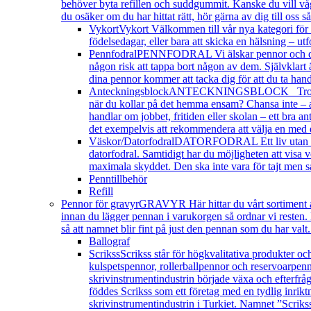
behöver byta refillen och suddgummit. Kanske du vill våg
du osäker om du har hittat rätt, hör gärna av dig till oss s
Vykort
Vykort Välkommen till vår nya kategori för v
födelsedagar, eller bara att skicka en hälsning – utf
Pennfodral
PENNFODRAL Vi älskar pennor och därför 
någon risk att tappa bort någon av dem. Självklart 
dina pennor kommer att tacka dig för att du ta ha
Anteckningsblock
ANTECKNINGSBLOCK Tror du att 
när du kollar på det hemma ensam? Chansa inte – an
handlar om jobbet, fritiden eller skolan – ett bra an
det exempelvis att rekommendera att välja en med 
Väskor/Datorfodral
DATORFODRAL Ett liv utan dator 
datorfodral. Samtidigt har du möjligheten att visa ve
maximala skyddet. Den ska inte vara för tajt men sam
Penntillbehör
Refill
Pennor för gravyr
GRAVYR Här hittar du vårt sortiment av
innan du lägger pennan i varukorgen så ordnar vi resten.
så att namnet blir fint på just den pennan som du har va
Ballograf
Scrikss
Scrikss står för högkvalitativa produkter oc
kulspetspennor, rollerballpennor och reservoarpenno
skrivinstrumentindustrin började växa och efterfrå
föddes Scrikss som ett företag med en tydlig inrik
skrivinstrumentindustrin i Turkiet. Namnet ”Scrikss” 