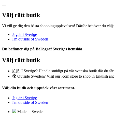
Välj rätt butik
Vi vill ge dig den bästa shoppingupplevelsen! Därför behöver du välja
Jag är i Sverige
I'm outside of Sweden
Du befinner dig på
Ballograf Sveriges
hemsida
Välj rätt butik
🇸🇪 I Sverige? Handla smidigt på vår svenska butik där du får 
🌍 Outside Sweden? Visit our .com store to shop in English and
Välj din butik
och upptäck vårt sortiment.
Jag är i Sverige
I'm outside of Sweden
Made in Sweden