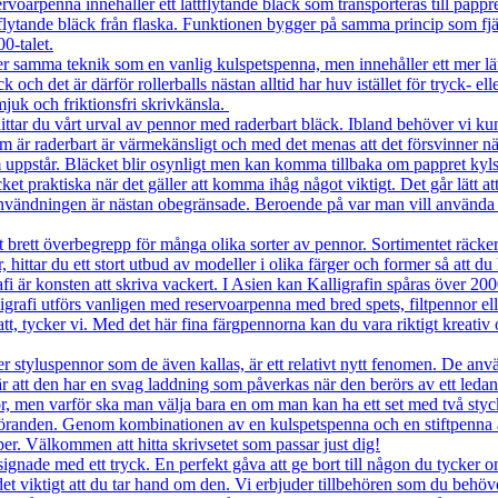
a innehåller ett lättflytande bläck som transporteras till pappret vi
flytande bläck från flaska. Funktionen bygger på samma princip som f
0-talet.
ma teknik som en vanlig kulspetspenna, men innehåller ett mer lättfly
k och det är därför rollerballs nästan alltid har huv istället för tryck- 
mjuk och friktionsfri skrivkänsla.
vårt urval av pennor med raderbart bläck. Ibland behöver vi kunna s
 som är raderbart är värmekänsligt och med det menas att det försvinner
 uppstår. Bläcket blir osynligt men kan komma tillbaka om pappret kyls
iska när det gäller att komma ihåg något viktigt. Det går lätt att m
r användningen är nästan obegränsade. Beroende på var man vill använda
 överbegrepp för många olika sorter av pennor. Sortimentet räcker fr
 hittar du ett stort utbud av modeller i olika färger och former så att du
nsten att skriva vackert. I Asien kan Kalligrafin spåras över 2000 år
ligrafi utförs vanligen med reservoarpenna med bred spets, filtpennor ell
ycker vi. Med det här fina färgpennorna kan du vara riktigt kreativ oc
uspennor som de även kallas, är ett relativt nytt fenomen. De använd
r att den har en svag laddning som påverkas när den berörs av ett ledan
n varför ska man välja bara en om man kan ha ett set med två stycken
föranden. Genom kombinationen av en kulspetspenna och en stiftpenna är
pper. Välkommen att hitta skrivsetet som passar just dig!
signade med ett tryck. En perfekt gåva att ge bort till någon du tycker o
viktigt att du tar hand om den. Vi erbjuder tillbehören som du behöver 