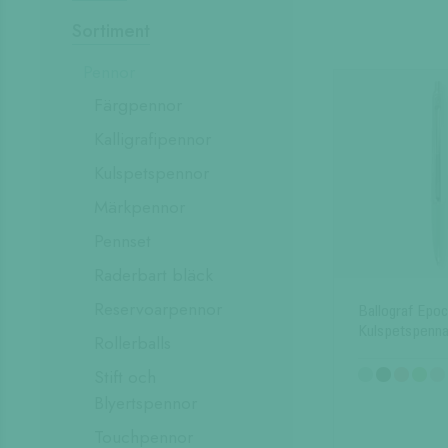
Sortiment
Pennor
Färgpennor
Kalligrafipennor
Kulspetspennor
Märkpennor
Pennset
Raderbart bläck
Reservoarpennor
Ballograf Epo
Kulspetspenn
Rollerballs
Stift och
Blyertspennor
Touchpennor