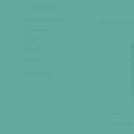
Tuschpennor
Pennor för gravyr
Visar 33–64 av 
Presenttips!
Refill
Tillbehör
Vykort
Varumärken
KNIGHT
Den
250,00
kr
här