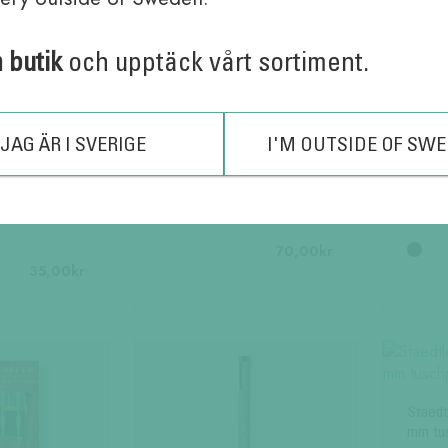
varianter.
De
De
olika
olika
alternativ
n butik
och upptäck vårt sortiment.
alternativen
kan
kan
väljas
väljas
på
på
produktsi
JAG ÄR I SVERIGE
I'M OUTSIDE OF SW
produktsidan
er Guld &
Friendly Highlighter Med 4-P
Ballog
70,00
kr
35,00
kr
Den
här
produkte
har
flera
varianter.
De
Staedt
olika
mm tu