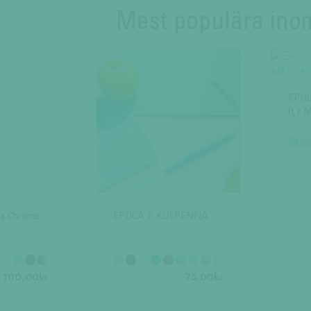
Mest populära in
EPO
0,7 
ca Chrome
EPOCA P KULPENNA
a
100,00
kr
75,00
kr