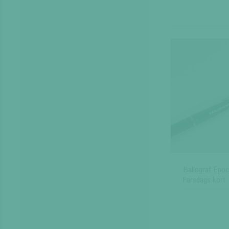
produkten
har
flera
varianter.
De
olika
alternativen
kan
väljas
på
produktsidan
Ballograf Epoc
Farsdags kort