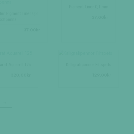
arianter.
Pigment Liner 0,1 mm
e
ler Pigment Liner 0,3
37,00
kr
lika
schpenna
lternativen
37,00
kr
an
äljas
å
roduktsidan
arat Aquarell 125
Kalligrafipennor Filtspets
320,00
kr
129,00
kr
→