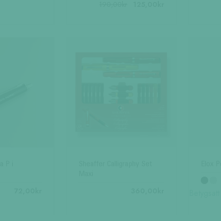
till
Den
Det
Det
Den
190,00
kr
125,00
kr
300,00kr
ursprungliga
nuvarande
här
här
priset
priset
produkten
produkte
var:
är:
har
har
190,00kr.
125,00kr.
flera
flera
varianter.
varianter.
De
De
olika
olika
alternativen
alternativ
kan
kan
väljas
väljas
på
på
produktsidan
produktsi
a P i
Sheaffer Calligraphy Set
Elox P
Maxi
72,00
kr
360,00
kr
Betygsat
Den
här