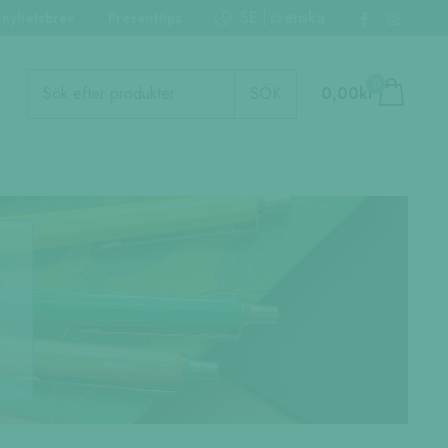
SE
svenska
 nyhetsbrev
Presenttips
Produktsökning
0
SÖK
0,00
kr
a…