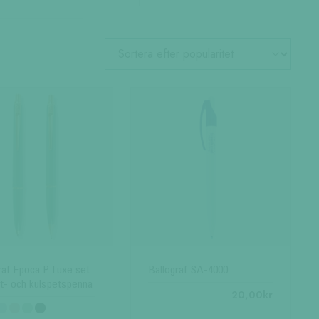
raf Epoca P Luxe set
Ballograf SA-4000
ift- och kulspetspenna
20,00
kr