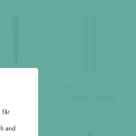
har
n
flera
varianter.
De
olika
alternativen
kan
en
väljas
på
produktsidan
dan
R
VENUS
Prisintervall:
Den
Prisinterv
50,00
kr
–
450,00
kr
295,00
kr
–
650,00
kr
250,00kr
295,00kr
här
till
till
 får
n
produkten
450,00kr
650,00k
har
flera
sh and
varianter.